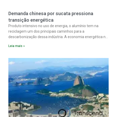
Demanda chinesa por sucata pressiona
transição energética
Produto intensivo no uso de energia, o alumínio tem na
reciclagem um dos principais caminhos para a
descarbonização dessa indústria. A economia energética na
fabricação chega a 95% com o reaproveitamento do
Leia mais »
material. A produção de um alumínio mais limpo, no entanto,
tem esbarrado em dificuldade de acesso ao seu principal
insumo, a sucata, devido, sobretudo, ao interesse chinês
pela matéria-prima.