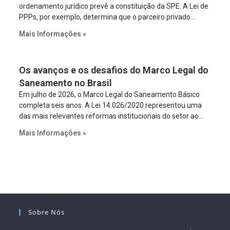
ordenamento jurídico prevê a constituição da SPE. A Lei de
PPPs, por exemplo, determina que o parceiro privado
constitua uma SPE para implantar e gerir o
Mais Informações »
empreendimento. Ou seja, a suposta “fraude à licitação” é
um requisito legal da operação. Na Lei de Concessões, a
figura é facultativa e sujeita a uma escolha racional de
Os avanços e os desafios do Marco Legal do
projeto a projeto.
Saneamento no Brasil
Em julho de 2026, o Marco Legal do Saneamento Básico
completa seis anos. A Lei 14.026/2020 representou uma
das mais relevantes reformas institucionais do setor ao
estabelecer metas claras para a universalização dos
Mais Informações »
serviços, ampliar a participação da iniciativa privada,
fortalecer o papel regulador da Agência Nacional de Águas
e Saneamento Básico (ANA) e criar mecanismos voltados
à segurança jurídica dos contratos.
Sobre Nós