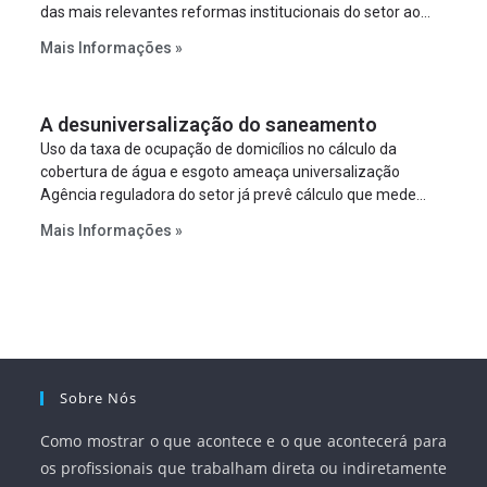
das mais relevantes reformas institucionais do setor ao
estabelecer metas claras para a universalização dos
Mais Informações »
serviços, ampliar a participação da iniciativa privada,
fortalecer o papel regulador da Agência Nacional de Águas
e Saneamento Básico (ANA) e criar mecanismos voltados
A desuniversalização do saneamento
à segurança jurídica dos contratos.
Uso da taxa de ocupação de domicílios no cálculo da
cobertura de água e esgoto ameaça universalização
Agência reguladora do setor já prevê cálculo que mede
infraestrutura em vez de variável demográfica.
Mais Informações »
Sobre Nós
Como mostrar o que acontece e o que acontecerá para
os profissionais que trabalham direta ou indiretamente