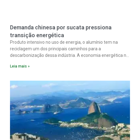
Demanda chinesa por sucata pressiona
transição energética
Produto intensivo no uso de energia, o alumínio tem na
reciclagem um dos principais caminhos para a
descarbonização dessa indústria. A economia energética na
fabricação chega a 95% com o reaproveitamento do
Leia mais »
material. A produção de um alumínio mais limpo, no entanto,
tem esbarrado em dificuldade de acesso ao seu principal
insumo, a sucata, devido, sobretudo, ao interesse chinês
pela matéria-prima.