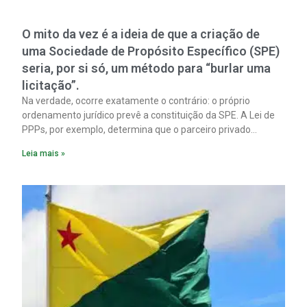
O mito da vez é a ideia de que a criação de
uma Sociedade de Propósito Específico (SPE)
seria, por si só, um método para “burlar uma
licitação”.
Na verdade, ocorre exatamente o contrário: o próprio
ordenamento jurídico prevê a constituição da SPE. A Lei de
PPPs, por exemplo, determina que o parceiro privado
constitua uma SPE para implantar e gerir o
Leia mais »
empreendimento. Ou seja, a suposta “fraude à licitação” é
um requisito legal da operação. Na Lei de Concessões, a
figura é facultativa e sujeita a uma escolha racional de
projeto a projeto.