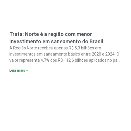
Trata: Norte é a região com menor
investimento em saneamento do Brasil
A Região Norte recebeu apenas R$ 5,3 bilhões em
investimentos em saneamento básico entre 2020 e 2024. O
valor representa 4,7% dos R$ 112,6 bilhões aplicados no país
no período. Os dados são de um estudo do Instituto Trata
Leia mais »
Brasil em parceria com a GO Associados.