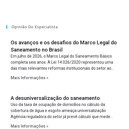
Opinião Do Especialista
Os avanços e os desafios do Marco Legal do
Saneamento no Brasil
Em julho de 2026, o Marco Legal do Saneamento Básico
completa seis anos. A Lei 14.026/2020 representou uma
das mais relevantes reformas institucionais do setor ao
estabelecer metas claras para a universalização dos
Mais Informações »
serviços, ampliar a participação da iniciativa privada,
fortalecer o papel regulador da Agência Nacional de Águas
e Saneamento Básico (ANA) e criar mecanismos voltados
A desuniversalização do saneamento
à segurança jurídica dos contratos.
Uso da taxa de ocupação de domicílios no cálculo da
cobertura de água e esgoto ameaça universalização
Agência reguladora do setor já prevê cálculo que mede
infraestrutura em vez de variável demográfica.
Mais Informações »