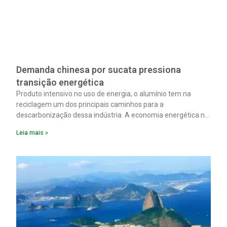
Demanda chinesa por sucata pressiona
transição energética
Produto intensivo no uso de energia, o alumínio tem na
reciclagem um dos principais caminhos para a
descarbonização dessa indústria. A economia energética na
fabricação chega a 95% com o reaproveitamento do
Leia mais »
material. A produção de um alumínio mais limpo, no entanto,
tem esbarrado em dificuldade de acesso ao seu principal
insumo, a sucata, devido, sobretudo, ao interesse chinês
pela matéria-prima.