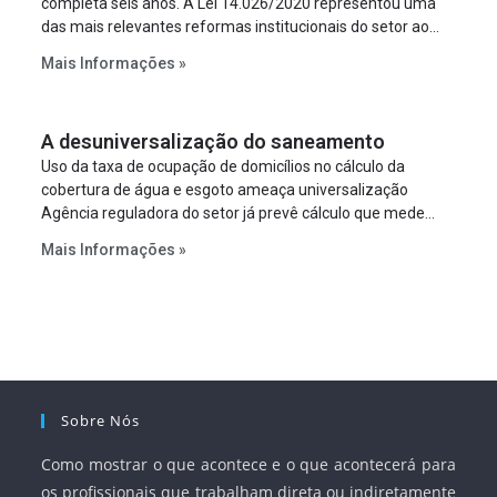
completa seis anos. A Lei 14.026/2020 representou uma
das mais relevantes reformas institucionais do setor ao
estabelecer metas claras para a universalização dos
Mais Informações »
serviços, ampliar a participação da iniciativa privada,
fortalecer o papel regulador da Agência Nacional de Águas
e Saneamento Básico (ANA) e criar mecanismos voltados
A desuniversalização do saneamento
à segurança jurídica dos contratos.
Uso da taxa de ocupação de domicílios no cálculo da
cobertura de água e esgoto ameaça universalização
Agência reguladora do setor já prevê cálculo que mede
infraestrutura em vez de variável demográfica.
Mais Informações »
Sobre Nós
Como mostrar o que acontece e o que acontecerá para
os profissionais que trabalham direta ou indiretamente