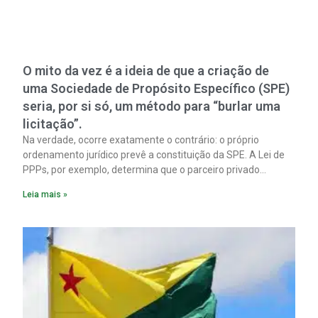
O mito da vez é a ideia de que a criação de
uma Sociedade de Propósito Específico (SPE)
seria, por si só, um método para “burlar uma
licitação”.
Na verdade, ocorre exatamente o contrário: o próprio
ordenamento jurídico prevê a constituição da SPE. A Lei de
PPPs, por exemplo, determina que o parceiro privado
constitua uma SPE para implantar e gerir o
Leia mais »
empreendimento. Ou seja, a suposta “fraude à licitação” é
um requisito legal da operação. Na Lei de Concessões, a
figura é facultativa e sujeita a uma escolha racional de
projeto a projeto.