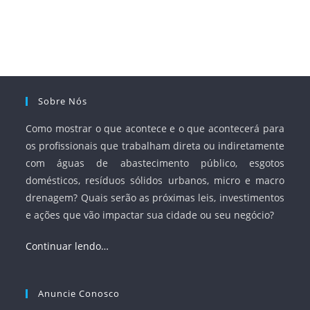
serviços, ampliar a participação da iniciativa privada,
fortalecer o papel regulador da Agência Nacional de Águas
e Saneamento Básico (ANA) e criar mecanismos voltados
à segurança jurídica dos contratos.
Sobre Nós
Como mostrar o que acontece e o que acontecerá para
os profissionais que trabalham direta ou indiretamente
com águas de abastecimento público, esgotos
domésticos, resíduos sólidos urbanos, micro e macro
drenagem? Quais serão as próximas leis, investimentos
e ações que vão impactar sua cidade ou seu negócio?
Continuar lendo…
Anuncie Conosco