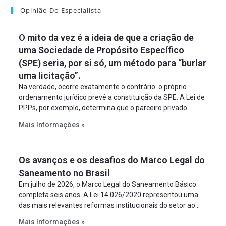
Opinião Do Especialista
O mito da vez é a ideia de que a criação de
uma Sociedade de Propósito Específico
(SPE) seria, por si só, um método para “burlar
uma licitação”.
Na verdade, ocorre exatamente o contrário: o próprio
ordenamento jurídico prevê a constituição da SPE. A Lei de
PPPs, por exemplo, determina que o parceiro privado
constitua uma SPE para implantar e gerir o
Mais Informações »
empreendimento. Ou seja, a suposta “fraude à licitação” é
um requisito legal da operação. Na Lei de Concessões, a
figura é facultativa e sujeita a uma escolha racional de
Os avanços e os desafios do Marco Legal do
projeto a projeto.
Saneamento no Brasil
Em julho de 2026, o Marco Legal do Saneamento Básico
completa seis anos. A Lei 14.026/2020 representou uma
das mais relevantes reformas institucionais do setor ao
estabelecer metas claras para a universalização dos
Mais Informações »