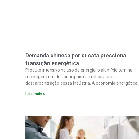
Demanda chinesa por sucata pressiona
transição energética
Produto intensivo no uso de energia, o alumínio tem na
reciclagem um dos principais caminhos para a
descarbonização dessa indústria. A economia energética
na fabricação chega a 95% com o reaproveitamento do
Leia mais »
material. A produção de um alumínio mais limpo, no
entanto, tem esbarrado em dificuldade de acesso ao seu
principal insumo, a sucata, devido, sobretudo, ao interesse
chinês pela matéria-prima.