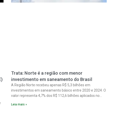
Trata: Norte é a região com menor
E)
investimento em saneamento do Brasil
A Região Norte recebeu apenas R$ 5,3 bilhões em
investimentos em saneamento básico entre 2020 e 2024. O
valor representa 4,7% dos R$ 112,6 bilhões aplicados no
país no período. Os dados são de um estudo do Instituto
e
Leia mais »
Trata Brasil em parceria com a GO Associados.