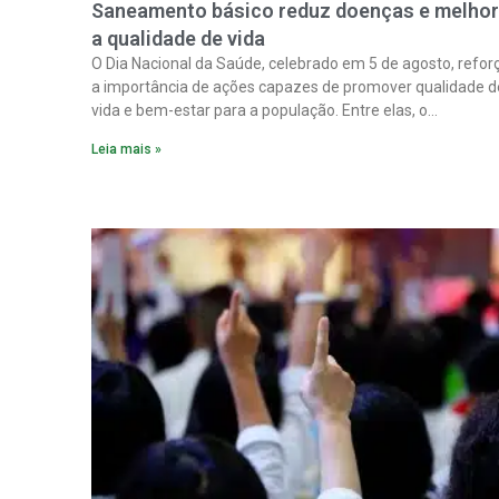
Saneamento básico reduz doenças e melho
a qualidade de vida
O Dia Nacional da Saúde, celebrado em 5 de agosto, refor
a importância de ações capazes de promover qualidade d
vida e bem-estar para a população. Entre elas, o
saneamento ocupa papel fundamental. A ampliação dos
Leia mais »
serviços de coleta e tratamento de esgoto contribui
diretamente para a prevenção de doenças. Além disso,
melhora as condições de saúde pública.