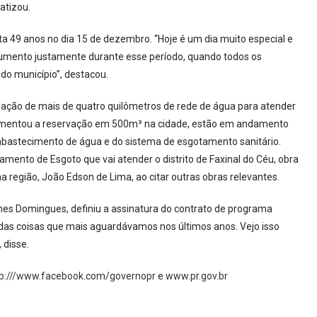
atizou.
ta 49 anos no dia 15 de dezembro. “Hoje é um dia muito especial e
umento justamente durante esse período, quando todos os
do município”, destacou.
lação de mais de quatro quilômetros de rede de água para atender
mentou a reservação em 500m³ na cidade, estão em andamento
bastecimento de água e do sistema de esgotamento sanitário.
mento de Esgoto que vai atender o distrito de Faxinal do Céu, obra
a região, João Edson de Lima, ao citar outras obras relevantes.
es Domingues, definiu a assinatura do contrato de programa
as coisas que mais aguardávamos nos últimos anos. Vejo isso
 disse.
tp:///www.facebook.com/governopr
e
www.pr.gov.br