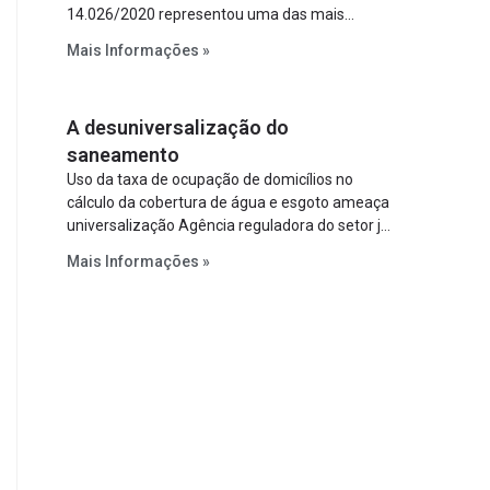
14.026/2020 representou uma das mais
relevantes reformas institucionais do setor ao
Mais Informações »
estabelecer metas claras para a
universalização dos serviços, ampliar a
participação da iniciativa privada, fortalecer o
A desuniversalização do
papel regulador da Agência Nacional de Águas
e Saneamento Básico (ANA) e criar
saneamento
mecanismos voltados à segurança jurídica dos
Uso da taxa de ocupação de domicílios no
contratos.
cálculo da cobertura de água e esgoto ameaça
universalização Agência reguladora do setor já
prevê cálculo que mede infraestrutura em vez
Mais Informações »
de variável demográfica.