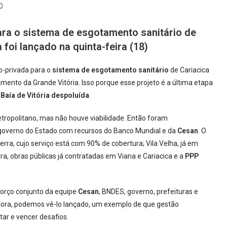
0
para o sistema de esgotamento sanitário de
 foi lançado na quinta-feira (18)
co-privada para o
sistema de esgotamento sanitário
de Cariacica
ento da Grande Vitória. Isso porque esse projeto é a última etapa
a
Baía de Vitória despoluída
.
tropolitano, mas não houve viabilidade. Então foram
 governo do Estado com recursos do Banco Mundial e da
Cesan
. O
Serra, cujo serviço está com 90% de cobertura; Vila Velha, já em
ra, obras públicas já contratadas em Viana e Cariacica e a
PPP
forço conjunto da equipe
Cesan
, BNDES, governo, prefeituras e
 Agora, podemos vê-lo lançado, um exemplo de que gestão
tar e vencer desafios.