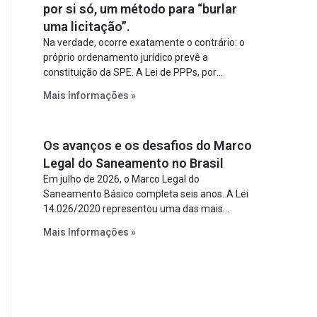
por si só, um método para “burlar
uma licitação”.
Na verdade, ocorre exatamente o contrário: o
próprio ordenamento jurídico prevê a
constituição da SPE. A Lei de PPPs, por
exemplo, determina que o parceiro privado
Mais Informações »
constitua uma SPE para implantar e gerir o
empreendimento. Ou seja, a suposta “fraude à
licitação” é um requisito legal da operação. Na
Os avanços e os desafios do Marco
Lei de Concessões, a figura é facultativa e
sujeita a uma escolha racional de projeto a
Legal do Saneamento no Brasil
projeto.
Em julho de 2026, o Marco Legal do
Saneamento Básico completa seis anos. A Lei
14.026/2020 representou uma das mais
relevantes reformas institucionais do setor ao
Mais Informações »
estabelecer metas claras para a
universalização dos serviços, ampliar a
participação da iniciativa privada, fortalecer o
papel regulador da Agência Nacional de Águas
e Saneamento Básico (ANA) e criar
mecanismos voltados à segurança jurídica dos