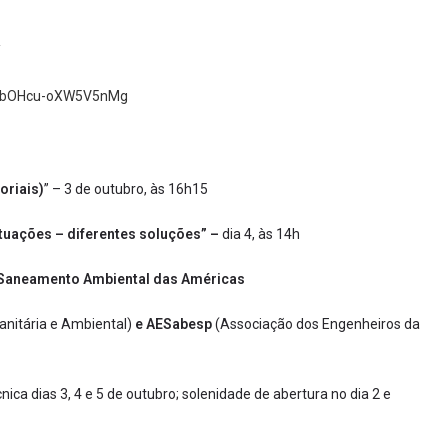
/
EAbOHcu-oXW5V5nMg
oriais)
” – 3 de outubro, às 16h15
ituações – diferentes soluções” –
dia 4, às 14h
 Saneamento Ambiental das Américas
anitária e Ambiental)
e AESabesp
(Associação dos Engenheiros da
ca dias 3, 4 e 5 de outubro; solenidade de abertura no dia 2 e