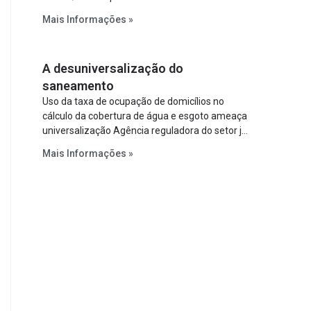
relevantes reformas institucionais do setor ao
Mais Informações »
estabelecer metas claras para a
universalização dos serviços, ampliar a
participação da iniciativa privada, fortalecer o
A desuniversalização do
papel regulador da Agência Nacional de Águas
e Saneamento Básico (ANA) e criar
saneamento
mecanismos voltados à segurança jurídica dos
Uso da taxa de ocupação de domicílios no
contratos.
cálculo da cobertura de água e esgoto ameaça
universalização Agência reguladora do setor já
prevê cálculo que mede infraestrutura em vez
Mais Informações »
de variável demográfica.