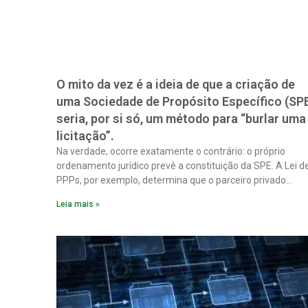
O mito da vez é a ideia de que a criação de
uma Sociedade de Propósito Específico (SP
seria, por si só, um método para “burlar uma
licitação”.
Na verdade, ocorre exatamente o contrário: o próprio
ordenamento jurídico prevê a constituição da SPE. A Lei d
PPPs, por exemplo, determina que o parceiro privado
constitua uma SPE para implantar e gerir o
Leia mais »
empreendimento. Ou seja, a suposta “fraude à licitação” é
um requisito legal da operação. Na Lei de Concessões, a
figura é facultativa e sujeita a uma escolha racional de
projeto a projeto.