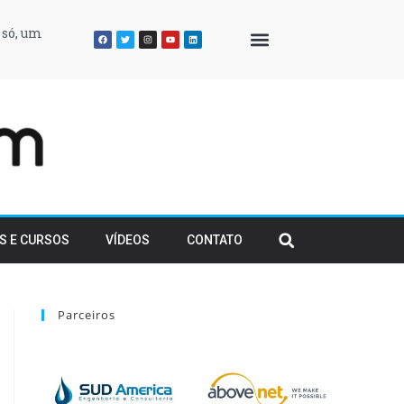
 só, um
QUEM SOMOS
S E CURSOS
VÍDEOS
CONTATO
Parceiros