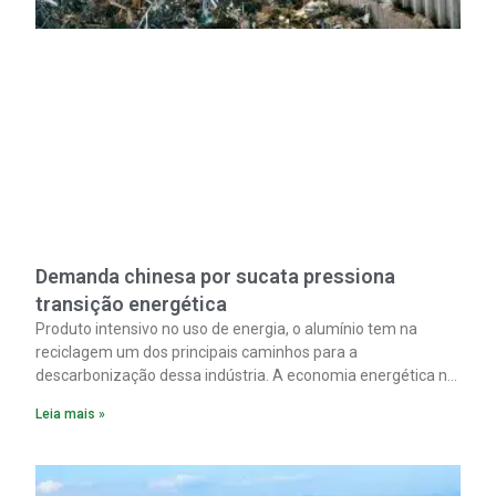
Demanda chinesa por sucata pressiona
transição energética
Produto intensivo no uso de energia, o alumínio tem na
reciclagem um dos principais caminhos para a
descarbonização dessa indústria. A economia energética na
fabricação chega a 95% com o reaproveitamento do
Leia mais »
material. A produção de um alumínio mais limpo, no entanto,
tem esbarrado em dificuldade de acesso ao seu principal
insumo, a sucata, devido, sobretudo, ao interesse chinês
pela matéria-prima.