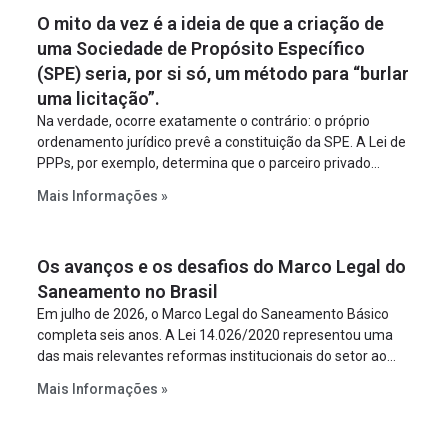
O mito da vez é a ideia de que a criação de
uma Sociedade de Propósito Específico
(SPE) seria, por si só, um método para “burlar
uma licitação”.
Na verdade, ocorre exatamente o contrário: o próprio
ordenamento jurídico prevê a constituição da SPE. A Lei de
PPPs, por exemplo, determina que o parceiro privado
constitua uma SPE para implantar e gerir o
Mais Informações »
empreendimento. Ou seja, a suposta “fraude à licitação” é
um requisito legal da operação. Na Lei de Concessões, a
figura é facultativa e sujeita a uma escolha racional de
Os avanços e os desafios do Marco Legal do
projeto a projeto.
Saneamento no Brasil
Em julho de 2026, o Marco Legal do Saneamento Básico
completa seis anos. A Lei 14.026/2020 representou uma
das mais relevantes reformas institucionais do setor ao
estabelecer metas claras para a universalização dos
Mais Informações »
serviços, ampliar a participação da iniciativa privada,
fortalecer o papel regulador da Agência Nacional de Águas
e Saneamento Básico (ANA) e criar mecanismos voltados