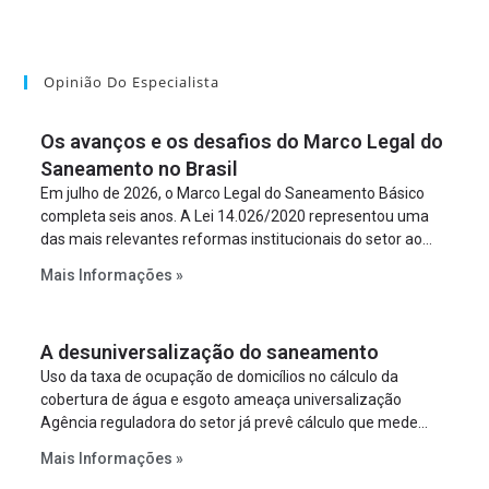
Opinião Do Especialista
Os avanços e os desafios do Marco Legal do
Saneamento no Brasil
Em julho de 2026, o Marco Legal do Saneamento Básico
completa seis anos. A Lei 14.026/2020 representou uma
das mais relevantes reformas institucionais do setor ao
estabelecer metas claras para a universalização dos
Mais Informações »
serviços, ampliar a participação da iniciativa privada,
fortalecer o papel regulador da Agência Nacional de Águas
e Saneamento Básico (ANA) e criar mecanismos voltados
A desuniversalização do saneamento
à segurança jurídica dos contratos.
Uso da taxa de ocupação de domicílios no cálculo da
cobertura de água e esgoto ameaça universalização
Agência reguladora do setor já prevê cálculo que mede
infraestrutura em vez de variável demográfica.
Mais Informações »