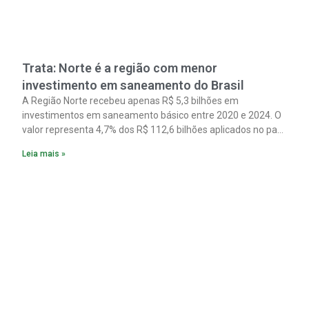
Trata: Norte é a região com menor
investimento em saneamento do Brasil
A Região Norte recebeu apenas R$ 5,3 bilhões em
investimentos em saneamento básico entre 2020 e 2024. O
valor representa 4,7% dos R$ 112,6 bilhões aplicados no país
no período. Os dados são de um estudo do Instituto Trata
Leia mais »
Brasil em parceria com a GO Associados.