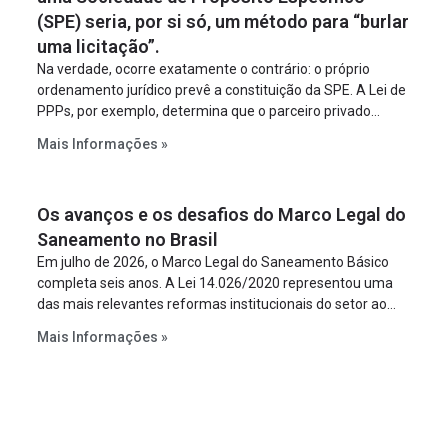
(SPE) seria, por si só, um método para “burlar
uma licitação”.
Na verdade, ocorre exatamente o contrário: o próprio
ordenamento jurídico prevê a constituição da SPE. A Lei de
PPPs, por exemplo, determina que o parceiro privado
constitua uma SPE para implantar e gerir o
Mais Informações »
empreendimento. Ou seja, a suposta “fraude à licitação” é
um requisito legal da operação. Na Lei de Concessões, a
figura é facultativa e sujeita a uma escolha racional de
Os avanços e os desafios do Marco Legal do
projeto a projeto.
Saneamento no Brasil
Em julho de 2026, o Marco Legal do Saneamento Básico
completa seis anos. A Lei 14.026/2020 representou uma
das mais relevantes reformas institucionais do setor ao
estabelecer metas claras para a universalização dos
Mais Informações »
serviços, ampliar a participação da iniciativa privada,
fortalecer o papel regulador da Agência Nacional de Águas
e Saneamento Básico (ANA) e criar mecanismos voltados
à segurança jurídica dos contratos.