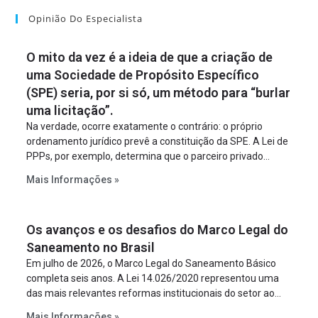
Opinião Do Especialista
O mito da vez é a ideia de que a criação de
uma Sociedade de Propósito Específico
(SPE) seria, por si só, um método para “burlar
uma licitação”.
Na verdade, ocorre exatamente o contrário: o próprio
ordenamento jurídico prevê a constituição da SPE. A Lei de
PPPs, por exemplo, determina que o parceiro privado
constitua uma SPE para implantar e gerir o
Mais Informações »
empreendimento. Ou seja, a suposta “fraude à licitação” é
um requisito legal da operação. Na Lei de Concessões, a
figura é facultativa e sujeita a uma escolha racional de
Os avanços e os desafios do Marco Legal do
projeto a projeto.
Saneamento no Brasil
Em julho de 2026, o Marco Legal do Saneamento Básico
completa seis anos. A Lei 14.026/2020 representou uma
das mais relevantes reformas institucionais do setor ao
estabelecer metas claras para a universalização dos
Mais Informações »