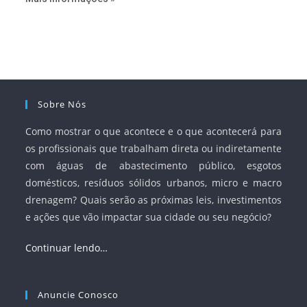
serviços, ampliar a participação da iniciativa privada,
fortalecer o papel regulador da Agência Nacional de Águas
e Saneamento Básico (ANA) e criar mecanismos voltados
à segurança jurídica dos contratos.
Sobre Nós
Como mostrar o que acontece e o que acontecerá para
os profissionais que trabalham direta ou indiretamente
com águas de abastecimento público, esgotos
domésticos, resíduos sólidos urbanos, micro e macro
drenagem? Quais serão as próximas leis, investimentos
e ações que vão impactar sua cidade ou seu negócio?
Continuar lendo…
Anuncie Conosco