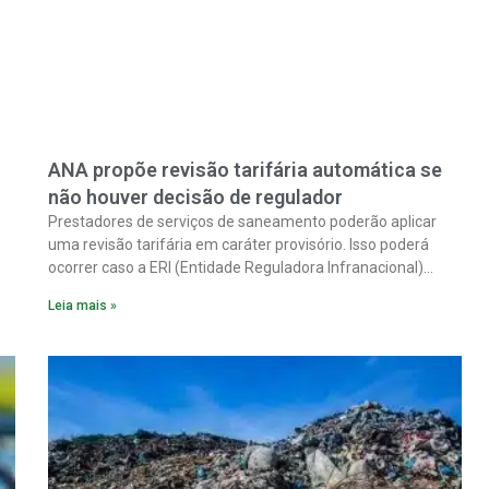
ANA propõe revisão tarifária automática se
não houver decisão de regulador
Prestadores de serviços de saneamento poderão aplicar
uma revisão tarifária em caráter provisório. Isso poderá
ocorrer caso a ERI (Entidade Reguladora Infranacional)
responsável não analise, em até 90 dias corridos, o pedido
Leia mais »
ma
de reequilíbrio econômico-financeiro decorrente de
alterações tributárias extraordinárias.