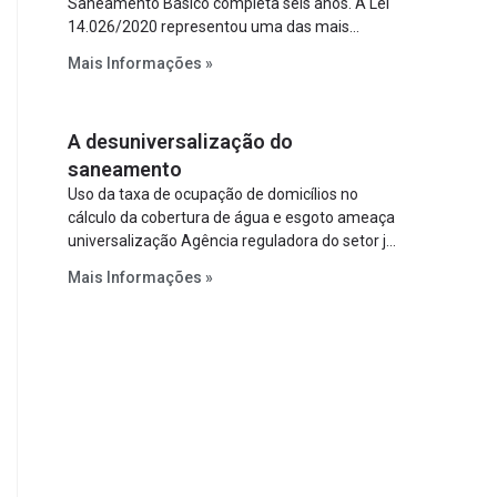
Saneamento Básico completa seis anos. A Lei
14.026/2020 representou uma das mais
relevantes reformas institucionais do setor ao
Mais Informações »
estabelecer metas claras para a
universalização dos serviços, ampliar a
participação da iniciativa privada, fortalecer o
A desuniversalização do
papel regulador da Agência Nacional de Águas
e Saneamento Básico (ANA) e criar
saneamento
mecanismos voltados à segurança jurídica dos
Uso da taxa de ocupação de domicílios no
contratos.
cálculo da cobertura de água e esgoto ameaça
universalização Agência reguladora do setor já
prevê cálculo que mede infraestrutura em vez
Mais Informações »
de variável demográfica.