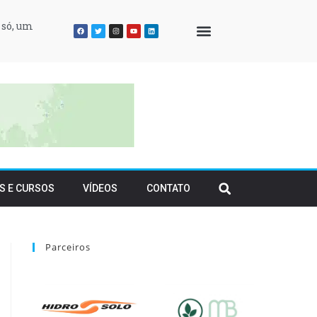
 só, um
QUEM SOMOS
S E CURSOS
VÍDEOS
CONTATO
Parceiros