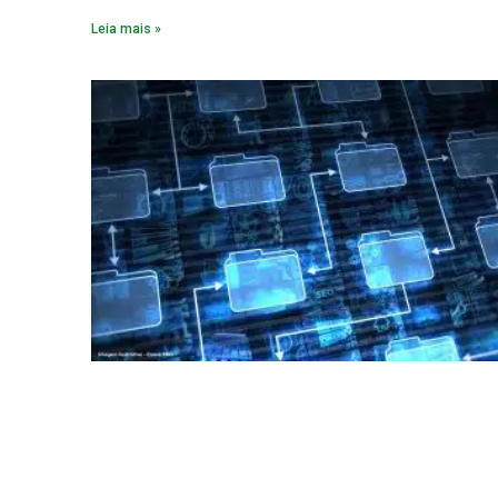
constitua uma SPE para implantar e gerir o
Leia mais »
empreendimento. Ou seja, a suposta “fraude à licitação” é
um requisito legal da operação. Na Lei de Concessões, a
figura é facultativa e sujeita a uma escolha racional de
projeto a projeto.