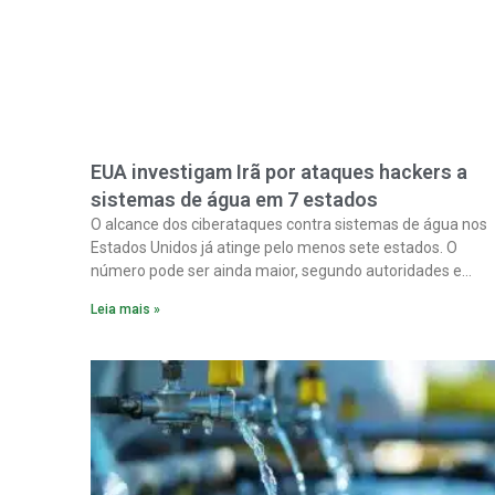
EUA investigam Irã por ataques hackers a
sistemas de água em 7 estados
O alcance dos ciberataques contra sistemas de água nos
Estados Unidos já atinge pelo menos sete estados. O
número pode ser ainda maior, segundo autoridades e
especialistas. Enquanto isso, forças de segurança correm
Leia mais »
para proteger o abastecimento de água do país contra u
ofensiva que, cada vez mais, parece ser obra do Irã.