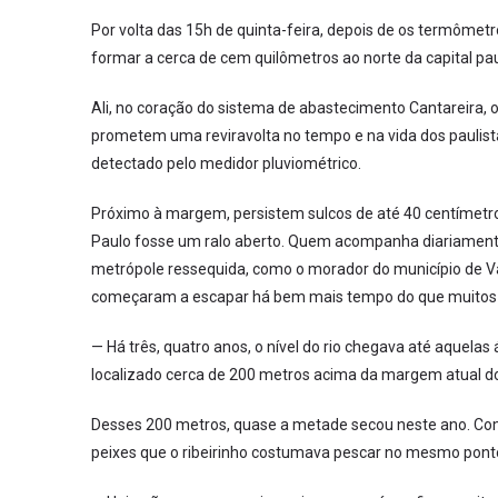
Por volta das 15h de quinta-feira, depois de os termôm
formar a cerca de cem quilômetros ao norte da capital pau
Ali, no coração do sistema de abastecimento Cantareira, o
prometem uma reviravolta no tempo e na vida dos paulista
detectado pelo medidor pluviométrico.
Próximo à margem, persistem sulcos de até 40 centímetro
Paulo fosse um ralo aberto. Quem acompanha diariamente 
metrópole ressequida, como o morador do município de V
começaram a escapar há bem mais tempo do que muitos
— Há três, quatro anos, o nível do rio chegava até aquelas
localizado cerca de 200 metros acima da margem atual do
Desses 200 metros, quase a metade secou neste ano. Co
peixes que o ribeirinho costumava pescar no mesmo ponto 