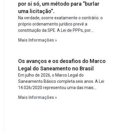
por si só, um método para “burlar
uma licitação”.
Na verdade, ocorre exatamente o contrário: o
próprio ordenamento jurídico prevê a
constituição da SPE. A Lei de PPPs, por
exemplo, determina que o parceiro privado
Mais Informações »
constitua uma SPE para implantar e gerir o
empreendimento. Ou seja, a suposta “fraude à
licitação” é um requisito legal da operação. Na
Os avanços e os desafios do Marco
Lei de Concessões, a figura é facultativa e
sujeita a uma escolha racional de projeto a
Legal do Saneamento no Brasil
projeto.
Em julho de 2026, o Marco Legal do
Saneamento Básico completa seis anos. A Lei
14.026/2020 representou uma das mais
relevantes reformas institucionais do setor ao
Mais Informações »
estabelecer metas claras para a
universalização dos serviços, ampliar a
participação da iniciativa privada, fortalecer o
papel regulador da Agência Nacional de Águas
e Saneamento Básico (ANA) e criar
mecanismos voltados à segurança jurídica dos