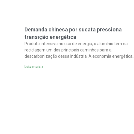
Demanda chinesa por sucata pressiona
transição energética
Produto intensivo no uso de energia, o alumínio tem na
reciclagem um dos principais caminhos para a
descarbonização dessa indústria. A economia energética
na fabricação chega a 95% com o reaproveitamento do
Leia mais »
material. A produção de um alumínio mais limpo, no
entanto, tem esbarrado em dificuldade de acesso ao seu
principal insumo, a sucata, devido, sobretudo, ao interesse
chinês pela matéria-prima.