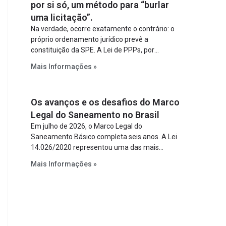
por si só, um método para “burlar
uma licitação”.
Na verdade, ocorre exatamente o contrário: o
próprio ordenamento jurídico prevê a
constituição da SPE. A Lei de PPPs, por
exemplo, determina que o parceiro privado
Mais Informações »
constitua uma SPE para implantar e gerir o
empreendimento. Ou seja, a suposta “fraude à
licitação” é um requisito legal da operação. Na
Os avanços e os desafios do Marco
Lei de Concessões, a figura é facultativa e
sujeita a uma escolha racional de projeto a
Legal do Saneamento no Brasil
projeto.
Em julho de 2026, o Marco Legal do
Saneamento Básico completa seis anos. A Lei
14.026/2020 representou uma das mais
relevantes reformas institucionais do setor ao
Mais Informações »
estabelecer metas claras para a
universalização dos serviços, ampliar a
participação da iniciativa privada, fortalecer o
papel regulador da Agência Nacional de Águas
e Saneamento Básico (ANA) e criar
mecanismos voltados à segurança jurídica dos