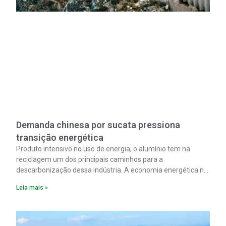
Demanda chinesa por sucata pressiona
transição energética
Produto intensivo no uso de energia, o alumínio tem na
reciclagem um dos principais caminhos para a
descarbonização dessa indústria. A economia energética na
fabricação chega a 95% com o reaproveitamento do
Leia mais »
material. A produção de um alumínio mais limpo, no entanto,
tem esbarrado em dificuldade de acesso ao seu principal
insumo, a sucata, devido, sobretudo, ao interesse chinês
pela matéria-prima.