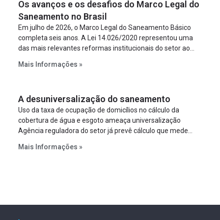
Os avanços e os desafios do Marco Legal do
Saneamento no Brasil
Em julho de 2026, o Marco Legal do Saneamento Básico
completa seis anos. A Lei 14.026/2020 representou uma
das mais relevantes reformas institucionais do setor ao
estabelecer metas claras para a universalização dos
Mais Informações »
serviços, ampliar a participação da iniciativa privada,
fortalecer o papel regulador da Agência Nacional de Águas
e Saneamento Básico (ANA) e criar mecanismos voltados
A desuniversalização do saneamento
à segurança jurídica dos contratos.
Uso da taxa de ocupação de domicílios no cálculo da
cobertura de água e esgoto ameaça universalização
Agência reguladora do setor já prevê cálculo que mede
infraestrutura em vez de variável demográfica.
Mais Informações »