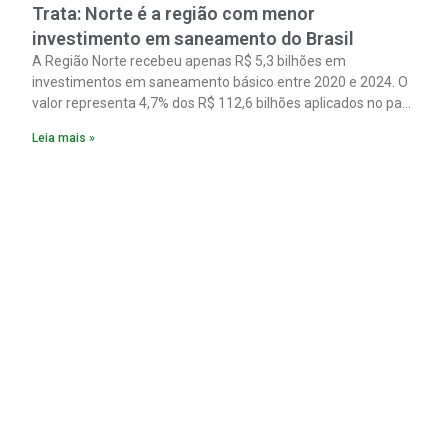
Trata: Norte é a região com menor
investimento em saneamento do Brasil
A Região Norte recebeu apenas R$ 5,3 bilhões em
investimentos em saneamento básico entre 2020 e 2024. O
valor representa 4,7% dos R$ 112,6 bilhões aplicados no país
no período. Os dados são de um estudo do Instituto Trata
Leia mais »
Brasil em parceria com a GO Associados.