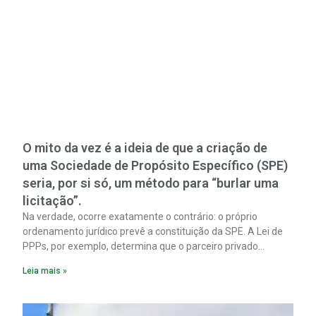
O mito da vez é a ideia de que a criação de
uma Sociedade de Propósito Específico (SPE)
seria, por si só, um método para “burlar uma
licitação”.
Na verdade, ocorre exatamente o contrário: o próprio
ordenamento jurídico prevê a constituição da SPE. A Lei de
PPPs, por exemplo, determina que o parceiro privado
constitua uma SPE para implantar e gerir o
Leia mais »
empreendimento. Ou seja, a suposta “fraude à licitação” é
um requisito legal da operação. Na Lei de Concessões, a
figura é facultativa e sujeita a uma escolha racional de