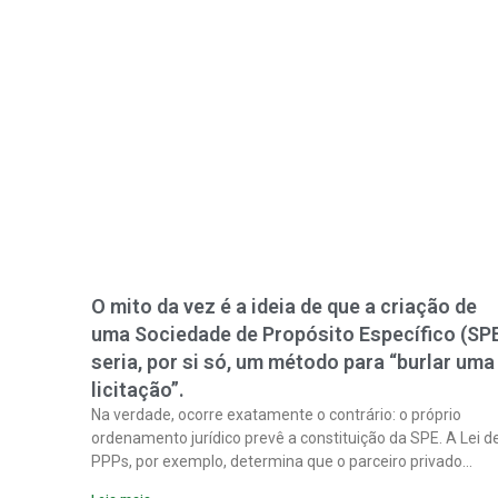
O mito da vez é a ideia de que a criação de
uma Sociedade de Propósito Específico (SP
seria, por si só, um método para “burlar uma
licitação”.
Na verdade, ocorre exatamente o contrário: o próprio
ordenamento jurídico prevê a constituição da SPE. A Lei d
PPPs, por exemplo, determina que o parceiro privado
constitua uma SPE para implantar e gerir o