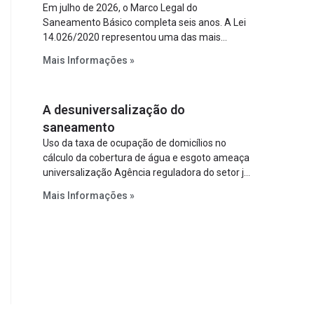
Em julho de 2026, o Marco Legal do
Saneamento Básico completa seis anos. A Lei
14.026/2020 representou uma das mais
relevantes reformas institucionais do setor ao
Mais Informações »
estabelecer metas claras para a
universalização dos serviços, ampliar a
participação da iniciativa privada, fortalecer o
A desuniversalização do
papel regulador da Agência Nacional de Águas
e Saneamento Básico (ANA) e criar
saneamento
mecanismos voltados à segurança jurídica dos
Uso da taxa de ocupação de domicílios no
contratos.
cálculo da cobertura de água e esgoto ameaça
universalização Agência reguladora do setor já
prevê cálculo que mede infraestrutura em vez
Mais Informações »
de variável demográfica.