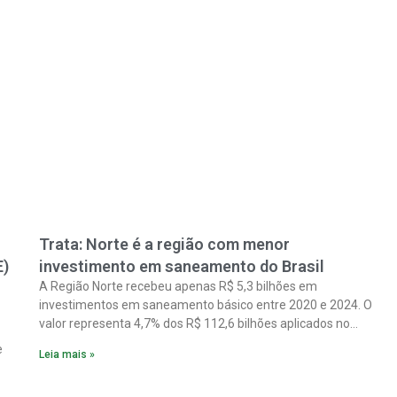
Trata: Norte é a região com menor
E)
investimento em saneamento do Brasil
A Região Norte recebeu apenas R$ 5,3 bilhões em
investimentos em saneamento básico entre 2020 e 2024. O
valor representa 4,7% dos R$ 112,6 bilhões aplicados no
país no período. Os dados são de um estudo do Instituto
e
Leia mais »
Trata Brasil em parceria com a GO Associados.