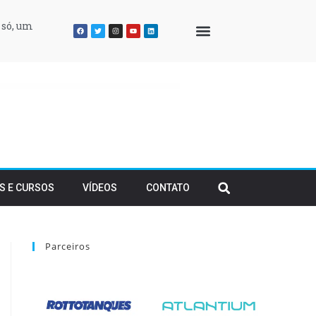
 só, um
QUEM SOMOS
S E CURSOS
VÍDEOS
CONTATO
Parceiros