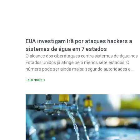
EUA investigam Irã por ataques hackers a
sistemas de água em 7 estados
O alcance dos ciberataques contra sistemas de água nos
Estados Unidos já atinge pelo menos sete estados. O
número pode ser ainda maior, segundo autoridades e
especialistas. Enquanto isso, forças de segurança correm
Leia mais »
para proteger o abastecimento de água do país contra u
ofensiva que, cada vez mais, parece ser obra do Irã.