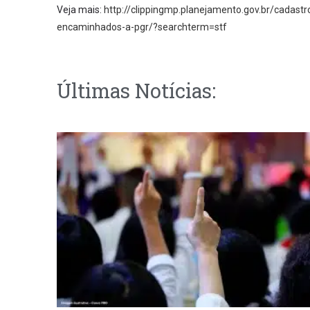
Veja mais:
http://clippingmp.planejamento.gov.br/cadast
encaminhados-a-pgr/?searchterm=stf
Últimas Notícias: