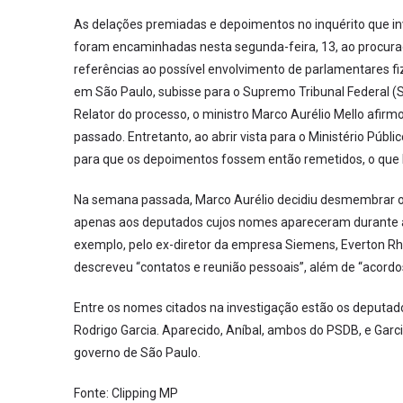
As delações premiadas e depoimentos no inquérito que in
foram encaminhadas nesta segunda-feira, 13, ao procura
referências ao possível envolvimento de parlamentares fi
em São Paulo, subisse para o Supremo Tribunal Federal (S
Relator do processo, o ministro Marco Aurélio Mello afi
passado. Entretanto, ao abrir vista para o Ministério Públ
para que os depoimentos fossem então remetidos, o que 
Na semana passada, Marco Aurélio decidiu desmembrar o 
apenas aos deputados cujos nomes apareceram durante as
exemplo, pelo ex-diretor da empresa Siemens, Everton Rhe
descreveu “contatos e reunião pessoais”, além de “acordo
Entre os nomes citados na investigação estão os deputad
Rodrigo Garcia. Aparecido, Aníbal, ambos do PSDB, e Garc
governo de São Paulo.
Fonte: Clipping MP