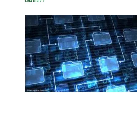
Leia mais »
empreendimento. Ou seja, a suposta “fraude à licitação” é
um requisito legal da operação. Na Lei de Concessões, a
figura é facultativa e sujeita a uma escolha racional de
projeto a projeto.