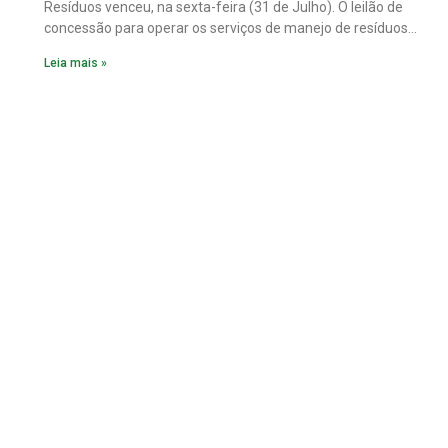
Resíduos venceu, na sexta-feira (31 de Julho). O leilão de
concessão para operar os serviços de manejo de resíduos
sólidos urbanos nos 31 municípios integrantes do Cias
Leia mais »
(Consórcio Intermunicipal Multifinalitário do Centro-Oeste
Mineiro).