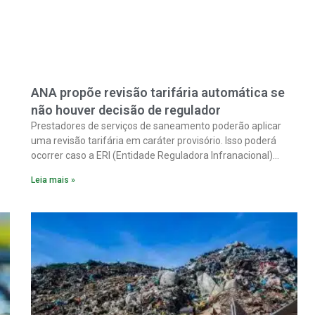
ANA propõe revisão tarifária automática se
não houver decisão de regulador
Prestadores de serviços de saneamento poderão aplicar
uma revisão tarifária em caráter provisório. Isso poderá
ocorrer caso a ERI (Entidade Reguladora Infranacional)
responsável não analise, em até 90 dias corridos, o pedido
Leia mais »
ma
de reequilíbrio econômico-financeiro decorrente de
alterações tributárias extraordinárias.