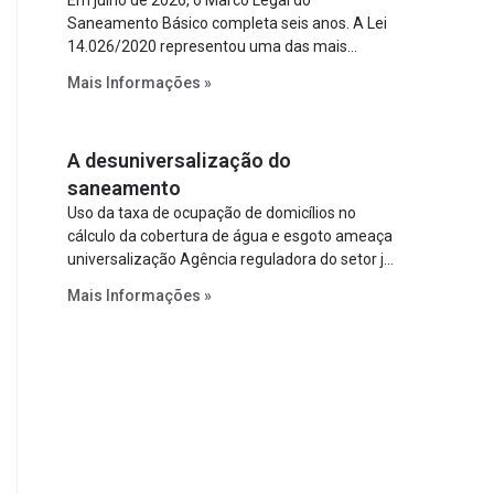
Em julho de 2026, o Marco Legal do
Saneamento Básico completa seis anos. A Lei
14.026/2020 representou uma das mais
relevantes reformas institucionais do setor ao
Mais Informações »
estabelecer metas claras para a
universalização dos serviços, ampliar a
participação da iniciativa privada, fortalecer o
A desuniversalização do
papel regulador da Agência Nacional de Águas
e Saneamento Básico (ANA) e criar
saneamento
mecanismos voltados à segurança jurídica dos
Uso da taxa de ocupação de domicílios no
contratos.
cálculo da cobertura de água e esgoto ameaça
universalização Agência reguladora do setor já
prevê cálculo que mede infraestrutura em vez
Mais Informações »
de variável demográfica.