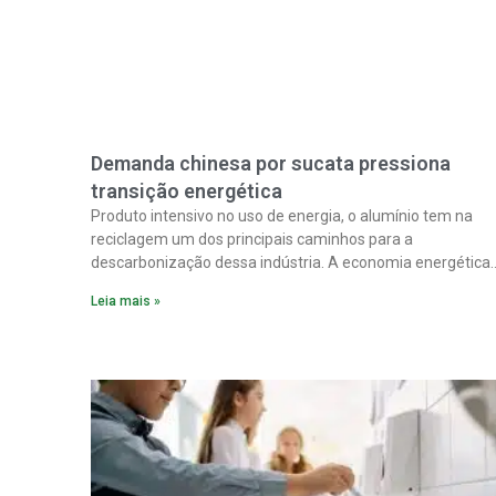
Demanda chinesa por sucata pressiona
transição energética
Produto intensivo no uso de energia, o alumínio tem na
reciclagem um dos principais caminhos para a
descarbonização dessa indústria. A economia energética
na fabricação chega a 95% com o reaproveitamento do
Leia mais »
material. A produção de um alumínio mais limpo, no
entanto, tem esbarrado em dificuldade de acesso ao seu
principal insumo, a sucata, devido, sobretudo, ao interesse
chinês pela matéria-prima.