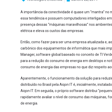
A importância da conectividade é quase um “mantra” n
essa tendência e possuem computadores interligados em r
presença dessas “máquinas maravilhosas” nos ambientes
elétrica e eleva os custos das empresas.
Então, como fazer para ser uma empresa atualizada e, ao
carbônico dos equipamentos de informática que mais im
Manager, software global baseado no conceito de TI Verde
para a redução do consumo de energia em desktops e no
consumo de energia das empresas no que diz respeito a
Aparentemente, o funcionamento da solução para reduzir
distribuído no Brasil pela Aiqon IT é, inicialmente, inst
Aiqon IT. Em seguida, o próprio software distribui “peq
rapidamente avaliar o nível de consumo das máquinas, fo
de energia.