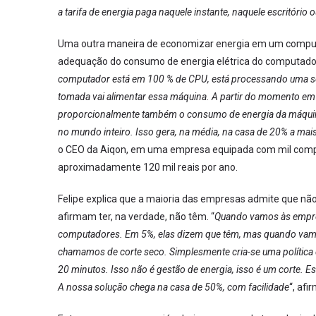
a tarifa de energia paga naquele instante, naquele escritório o
Uma outra maneira de economizar energia em um computad
adequação do consumo de energia elétrica do computador
computador está em 100 % de CPU, está processando uma sér
tomada vai alimentar essa máquina. A partir do momento em
proporcionalmente também o consumo de energia da máquina.
no mundo inteiro. Isso gera, na média, na casa de 20% a mai
o CEO da Aiqon, em uma empresa equipada com mil comput
aproximadamente 120 mil reais por ano.
Felipe explica que a maioria das empresas admite que não
afirmam ter, na verdade, não têm. “
Quando vamos às empre
computadores. Em 5%, elas dizem que têm, mas quando vamos 
chamamos de corte seco. Simplesmente cria-se uma política 
20 minutos. Isso não é gestão de energia, isso é um corte. Es
A nossa solução chega na casa de 50%, com facilidade
“, afi