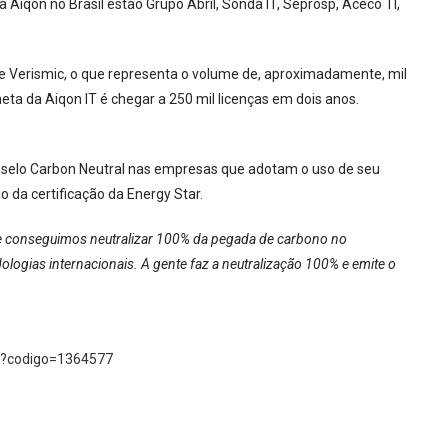
 Aiqon no Brasil estão Grupo Abril, Sonda IT, Seprosp, Aceco TI,
e Verismic, o que representa o volume de, aproximadamente, mil
ta da Aiqon IT é chegar a 250 mil licenças em dois anos.
o selo Carbon Neutral nas empresas que adotam o uso de seu
 da certificação da Energy Star.
e conseguimos neutralizar 100% da pegada de carbono no
ogias internacionais. A gente faz a neutralização 100% e emite o
sp?codigo=1364577