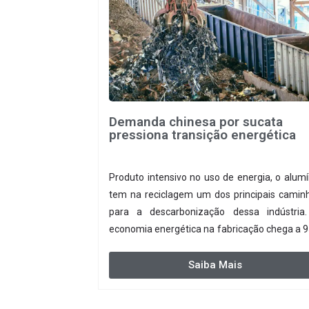
Demanda chinesa por sucata
pressiona transição energética
Produto intensivo no uso de energia, o alumí
tem na reciclagem um dos principais camin
para a descarbonização dessa indústria
economia energética na fabricação chega a 
com o reaproveitamento do material
produção de um alumínio mais limpo,
Saiba Mais
entanto, tem esbarrado em dificuldade
acesso ao seu principal insumo, a sucata, devi