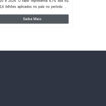
20 e 2024. O valor representa 4,7% dos R$
2,6 bilhões aplicados no país no período. Os
dos são de um estudo do Instituto Trata Brasil
 parceria com a GO Associados.
Saiba Mais