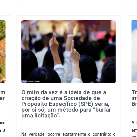
ia-
em
O mito da vez é a ideia de que a
T
er
criação de uma Sociedade de
i
Propósito Específico (SPE) seria,
Br
por si só, um método para “burlar
uma licitação”.
nco
A 
m a
em
Na verdade, ocorre exatamente o contrário: o