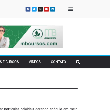
QUEM SOMOS
S E CURSOS
VÍDEOS
CONTATO
zar partículas coloidais gerando coágulo em meio