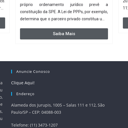
co.
20
próprio ordenamento jurídico prevê a
ras
11
constituição da SPE. A Lei de PPPs, por exemplo,
es.
da
determina que o parceiro privado constitua uma
em
SPE para implantar e gerir o empreendimento.
Ou seja, a suposta “fraude à licitação” é um
Saiba Mais
requisito legal da operação. Na Lei de
Concessões, a figura é facultativa e sujeita a
uma escolha racional de projeto a projeto.
Anuncie Conosco
ra
Clique Aqui!
u
Endereço
o,
 e
Alameda dos Jurupis, 1005 – Salas 111 e 112, São
s,
Paulo/SP – CEP: 04088-003
ou
Telefone: (11) 3473-1207