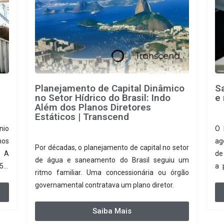
Planejamento de Capital Dinâmico
S
no Setor Hídrico do Brasil: Indo
e 
Além dos Planos Diretores
Estáticos | Transcend
nio
O 
hos
ag
Por décadas, o planejamento de capital no setor
. A
de
de água e saneamento do Brasil seguiu um
95%
a 
ritmo familiar. Uma concessionária ou órgão
. A
pa
governamental contratava um plano diretor.
 no
co
 de
di
Saiba Mais
do,
di