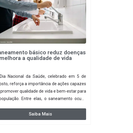
aneamento básico reduz doenças
melhora a qualidade de vida
Dia Nacional da Saúde, celebrado em 5 de
osto, reforça a importância de ações capazes
 promover qualidade de vida e bem-estar para
população. Entre elas, o saneamento ocupa
pel fundamental. A ampliação dos serviços de
leta e tratamento de esgoto contribui
Saiba Mais
retamente para a prevenção de doenças. Além
sso, melhora as condições de saúde pública.