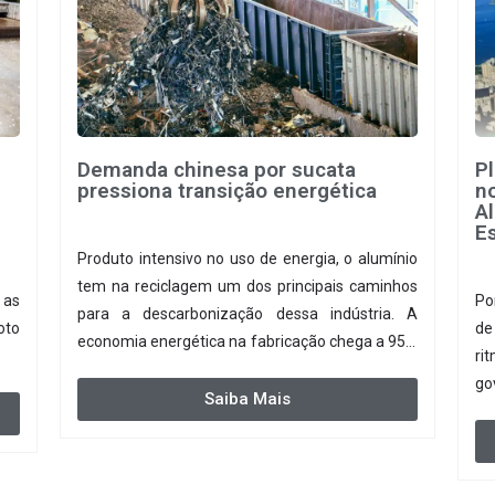
Demanda chinesa por sucata
P
pressiona transição energética
no
A
Es
Produto intensivo no uso de energia, o alumínio
tem na reciclagem um dos principais caminhos
 as
Po
para a descarbonização dessa indústria. A
oto
de
economia energética na fabricação chega a 95%
ri
com o reaproveitamento do material. A
go
produção de um alumínio mais limpo, no
Saiba Mais
entanto, tem esbarrado em dificuldade de
acesso ao seu principal insumo, a sucata, devido,
sobretudo, ao interesse chinês pela matéria-