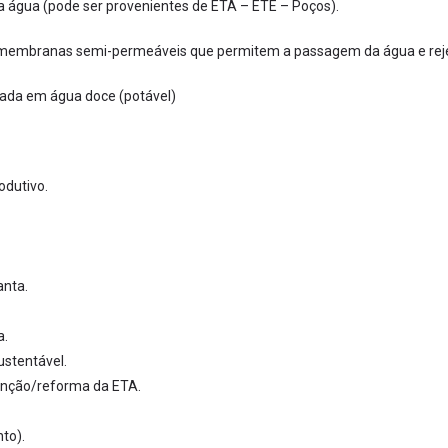
da água (pode ser provenientes de ETA – ETE – Poços).
membranas semi-permeáveis que permitem a passagem da água e reje
gada em água doce (potável)
odutivo.
anta.
a.
ustentável.
enção/reforma da ETA.
to).