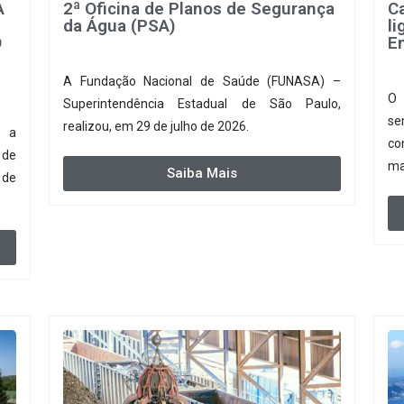
A
2ª Oficina de Planos de Segurança
C
da Água (PSA)
l
O
E
A Fundação Nacional de Saúde (FUNASA) –
O 
Superintendência Estadual de São Paulo,
se
realizou, em 29 de julho de 2026.
o a
co
 de
ma
Saiba Mais
 de