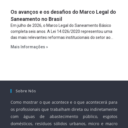
um requisito legal da operação. Na Lei de Concessões, a
figura é facultativa e sujeita a uma escolha racional de
Os avanços e os desafios do Marco Legal do
projeto a projeto.
Saneamento no Brasil
Em julho de 2026, o Marco Legal do Saneamento Básico
completa seis anos. A Lei 14.026/2020 representou uma
das mais relevantes reformas institucionais do setor ao
estabelecer metas claras para a universalização dos
Mais Informações »
serviços, ampliar a participação da iniciativa privada,
fortalecer o papel regulador da Agência Nacional de Águas
e Saneamento Básico (ANA) e criar mecanismos voltados
à segurança jurídica dos contratos.
Sobre Nós
Como mostrar o que acontece e o que acontecerá para
os profissionais que trabalham direta ou indiretamente
com águas de abastecimento público, esgotos
domésticos, resíduos sólidos urbanos, micro e macro