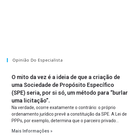
Opinião Do Especialista
O mito da vez é a ideia de que a criação de
uma Sociedade de Propósito Específico
(SPE) seria, por si só, um método para “burlar
uma licitação”.
Na verdade, ocorre exatamente o contrário: o próprio
ordenamento jurídico prevê a constituição da SPE. A Lei de
PPPs, por exemplo, determina que o parceiro privado
constitua uma SPE para implantar e gerir o
Mais Informações »
empreendimento. Ou seja, a suposta “fraude à licitação” é