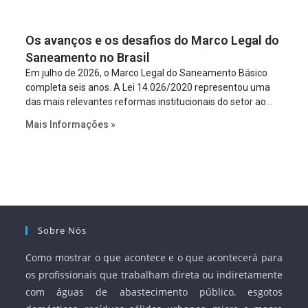
um requisito legal da operação. Na Lei de Concessões, a
figura é facultativa e sujeita a uma escolha racional de
Os avanços e os desafios do Marco Legal do
projeto a projeto.
Saneamento no Brasil
Em julho de 2026, o Marco Legal do Saneamento Básico
completa seis anos. A Lei 14.026/2020 representou uma
das mais relevantes reformas institucionais do setor ao
estabelecer metas claras para a universalização dos
Mais Informações »
serviços, ampliar a participação da iniciativa privada,
fortalecer o papel regulador da Agência Nacional de Águas
e Saneamento Básico (ANA) e criar mecanismos voltados
à segurança jurídica dos contratos.
Sobre Nós
Como mostrar o que acontece e o que acontecerá para
os profissionais que trabalham direta ou indiretamente
com águas de abastecimento público, esgotos