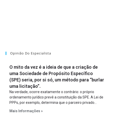
Opinião Do Especialista
O mito da vez é a ideia de que a criação de
uma Sociedade de Propósito Específico
(SPE) seria, por si só, um método para “burlar
uma licitação”.
Na verdade, ocorre exatamente o contrário: o próprio
ordenamento jurídico prevê a constituição da SPE. A Lei de
PPPs, por exemplo, determina que o parceiro privado
constitua uma SPE para implantar e gerir o
Mais Informações »
empreendimento. Ou seja, a suposta “fraude à licitação” é