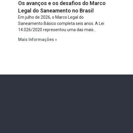
Os avanços e os desafios do Marco
Lei de Concessões, a figura é facultativa e
sujeita a uma escolha racional de projeto a
Legal do Saneamento no Brasil
projeto.
Em julho de 2026, o Marco Legal do
Saneamento Básico completa seis anos. A Lei
14.026/2020 representou uma das mais
relevantes reformas institucionais do setor ao
Mais Informações »
estabelecer metas claras para a
universalização dos serviços, ampliar a
participação da iniciativa privada, fortalecer o
papel regulador da Agência Nacional de Águas
e Saneamento Básico (ANA) e criar
mecanismos voltados à segurança jurídica dos
contratos.