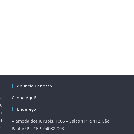
Anuncie Conosco
ra
Clique Aqui!
u
Endereço
o,
 e
Alameda dos Jurupis, 1005 – Salas 111 e 112, São
s,
Paulo/SP – CEP: 04088-003