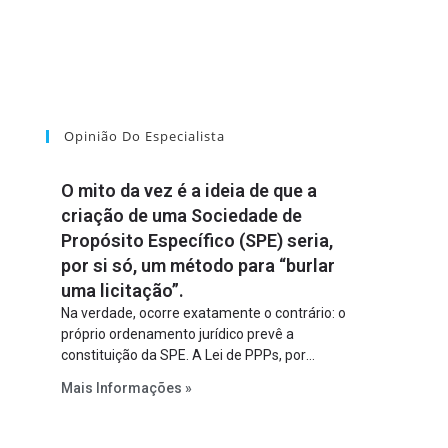
Opinião Do Especialista
O mito da vez é a ideia de que a
criação de uma Sociedade de
Propósito Específico (SPE) seria,
por si só, um método para “burlar
uma licitação”.
Na verdade, ocorre exatamente o contrário: o
próprio ordenamento jurídico prevê a
constituição da SPE. A Lei de PPPs, por
exemplo, determina que o parceiro privado
Mais Informações »
constitua uma SPE para implantar e gerir o
empreendimento. Ou seja, a suposta “fraude à
licitação” é um requisito legal da operação. Na