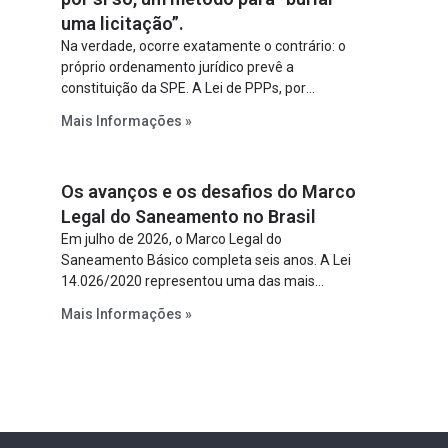
uma licitação”.
Na verdade, ocorre exatamente o contrário: o
próprio ordenamento jurídico prevê a
constituição da SPE. A Lei de PPPs, por
exemplo, determina que o parceiro privado
Mais Informações »
constitua uma SPE para implantar e gerir o
empreendimento. Ou seja, a suposta “fraude à
licitação” é um requisito legal da operação. Na
Os avanços e os desafios do Marco
Lei de Concessões, a figura é facultativa e
sujeita a uma escolha racional de projeto a
Legal do Saneamento no Brasil
projeto.
Em julho de 2026, o Marco Legal do
Saneamento Básico completa seis anos. A Lei
14.026/2020 representou uma das mais
relevantes reformas institucionais do setor ao
Mais Informações »
estabelecer metas claras para a
universalização dos serviços, ampliar a
participação da iniciativa privada, fortalecer o
papel regulador da Agência Nacional de Águas
e Saneamento Básico (ANA) e criar
mecanismos voltados à segurança jurídica dos