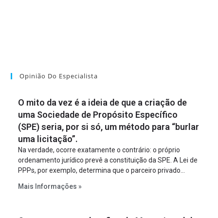
Opinião Do Especialista
O mito da vez é a ideia de que a criação de
uma Sociedade de Propósito Específico
(SPE) seria, por si só, um método para “burlar
uma licitação”.
Na verdade, ocorre exatamente o contrário: o próprio
ordenamento jurídico prevê a constituição da SPE. A Lei de
PPPs, por exemplo, determina que o parceiro privado
constitua uma SPE para implantar e gerir o
Mais Informações »
empreendimento. Ou seja, a suposta “fraude à licitação” é
um requisito legal da operação. Na Lei de Concessões, a
figura é facultativa e sujeita a uma escolha racional de