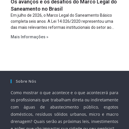
Os avanços e os desafios do Marco Legal do
projeto a projeto.
Saneamento no Brasil
Em julho de 2026, o Marco Legal do Saneamento Básico
completa seis anos. A Lei 14.026/2020 representou uma
das mais relevantes reformas institucionais do setor ao
estabelecer metas claras para a universalização dos
Mais Informações »
serviços, ampliar a participação da iniciativa privada,
fortalecer o papel regulador da Agência Nacional de Águas
e Saneamento Básico (ANA) e criar mecanismos voltados
à segurança jurídica dos contratos.
Sobre Nós
Como mostrar o que acontece e o que acontecerá para
os profissionais que trabalham direta ou indiretamente
com águas de abastecimento público, esgotos
domésticos, resíduos sólidos urbanos, micro e macro
drenagem? Quais serão as próximas leis, investimentos
e ações que vão impactar sua cidade ou seu negócio?