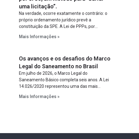
uma licitação”.
Na verdade, ocorre exatamente o contrário: o
próprio ordenamento jurídico prevê a
constituição da SPE. A Lei de PPPs, por
exemplo, determina que o parceiro privado
Mais Informações »
constitua uma SPE para implantar e gerir o
empreendimento. Ou seja, a suposta “fraude à
licitação” é um requisito legal da operação. Na
Os avanços e os desafios do Marco
Lei de Concessões, a figura é facultativa e
sujeita a uma escolha racional de projeto a
Legal do Saneamento no Brasil
projeto.
Em julho de 2026, o Marco Legal do
Saneamento Básico completa seis anos. A Lei
14.026/2020 representou uma das mais
relevantes reformas institucionais do setor ao
Mais Informações »
estabelecer metas claras para a
universalização dos serviços, ampliar a
participação da iniciativa privada, fortalecer o
papel regulador da Agência Nacional de Águas
e Saneamento Básico (ANA) e criar
mecanismos voltados à segurança jurídica dos
contratos.