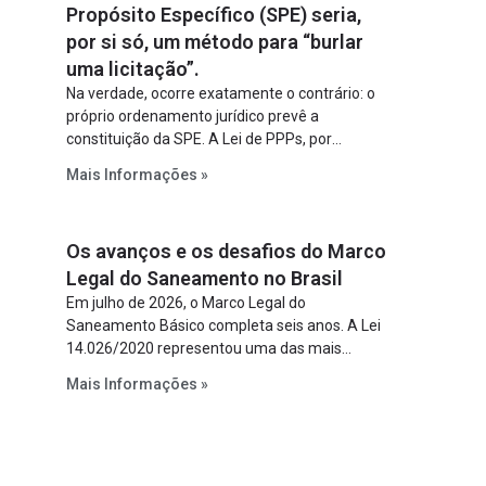
Propósito Específico (SPE) seria,
por si só, um método para “burlar
uma licitação”.
Na verdade, ocorre exatamente o contrário: o
próprio ordenamento jurídico prevê a
constituição da SPE. A Lei de PPPs, por
exemplo, determina que o parceiro privado
Mais Informações »
constitua uma SPE para implantar e gerir o
empreendimento. Ou seja, a suposta “fraude à
licitação” é um requisito legal da operação. Na
Os avanços e os desafios do Marco
Lei de Concessões, a figura é facultativa e
sujeita a uma escolha racional de projeto a
Legal do Saneamento no Brasil
projeto.
Em julho de 2026, o Marco Legal do
Saneamento Básico completa seis anos. A Lei
14.026/2020 representou uma das mais
relevantes reformas institucionais do setor ao
Mais Informações »
estabelecer metas claras para a
universalização dos serviços, ampliar a
participação da iniciativa privada, fortalecer o
papel regulador da Agência Nacional de Águas
e Saneamento Básico (ANA) e criar