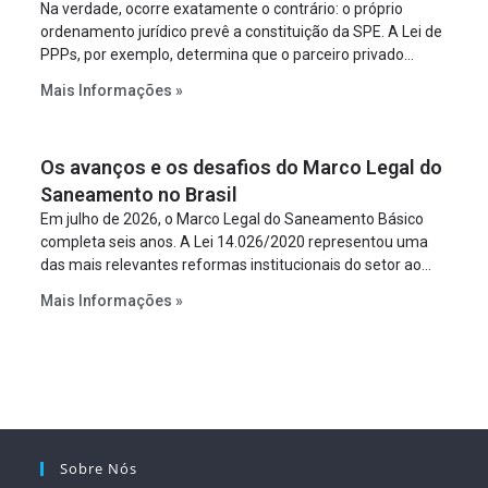
Na verdade, ocorre exatamente o contrário: o próprio
ordenamento jurídico prevê a constituição da SPE. A Lei de
PPPs, por exemplo, determina que o parceiro privado
constitua uma SPE para implantar e gerir o
Mais Informações »
empreendimento. Ou seja, a suposta “fraude à licitação” é
um requisito legal da operação. Na Lei de Concessões, a
figura é facultativa e sujeita a uma escolha racional de
Os avanços e os desafios do Marco Legal do
projeto a projeto.
Saneamento no Brasil
Em julho de 2026, o Marco Legal do Saneamento Básico
completa seis anos. A Lei 14.026/2020 representou uma
das mais relevantes reformas institucionais do setor ao
estabelecer metas claras para a universalização dos
Mais Informações »
serviços, ampliar a participação da iniciativa privada,
fortalecer o papel regulador da Agência Nacional de Águas
e Saneamento Básico (ANA) e criar mecanismos voltados
à segurança jurídica dos contratos.
Sobre Nós