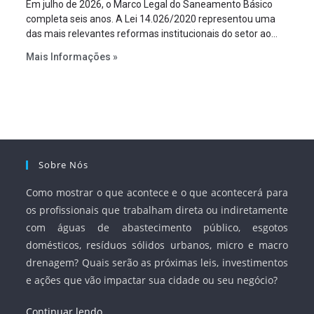
Em julho de 2026, o Marco Legal do Saneamento Básico
completa seis anos. A Lei 14.026/2020 representou uma
das mais relevantes reformas institucionais do setor ao
estabelecer metas claras para a universalização dos
Mais Informações »
serviços, ampliar a participação da iniciativa privada,
fortalecer o papel regulador da Agência Nacional de Águas
e Saneamento Básico (ANA) e criar mecanismos voltados
à segurança jurídica dos contratos.
Sobre Nós
Como mostrar o que acontece e o que acontecerá para
os profissionais que trabalham direta ou indiretamente
com águas de abastecimento público, esgotos
domésticos, resíduos sólidos urbanos, micro e macro
drenagem? Quais serão as próximas leis, investimentos
e ações que vão impactar sua cidade ou seu negócio?
Continuar lendo…