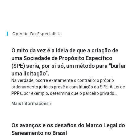
Opinião Do Especialista
O mito da vez é a ideia de que a criação de
uma Sociedade de Propósito Específico
(SPE) seria, por si só, um método para “burlar
uma licitação”.
Na verdade, ocorre exatamente o contrário: o próprio
ordenamento jurídico prevê a constituição da SPE. A Lei de
PPPs, por exemplo, determina que o parceiro privado
constitua uma SPE para implantar e gerir o
Mais Informações »
empreendimento. Ou seja, a suposta “fraude à licitação” é
um requisito legal da operação. Na Lei de Concessões, a
figura é facultativa e sujeita a uma escolha racional de
Os avanços e os desafios do Marco Legal do
projeto a projeto.
Saneamento no Brasil