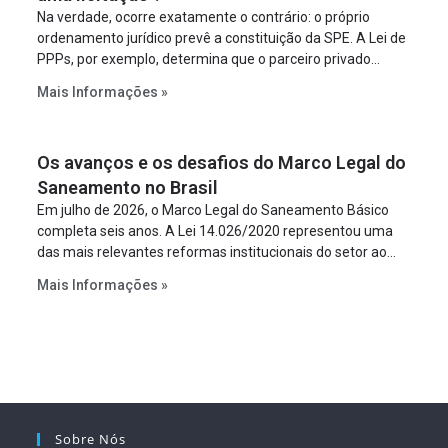
Na verdade, ocorre exatamente o contrário: o próprio
ordenamento jurídico prevê a constituição da SPE. A Lei de
PPPs, por exemplo, determina que o parceiro privado
constitua uma SPE para implantar e gerir o
Mais Informações »
empreendimento. Ou seja, a suposta “fraude à licitação” é
um requisito legal da operação. Na Lei de Concessões, a
figura é facultativa e sujeita a uma escolha racional de
Os avanços e os desafios do Marco Legal do
projeto a projeto.
Saneamento no Brasil
Em julho de 2026, o Marco Legal do Saneamento Básico
completa seis anos. A Lei 14.026/2020 representou uma
das mais relevantes reformas institucionais do setor ao
estabelecer metas claras para a universalização dos
Mais Informações »
serviços, ampliar a participação da iniciativa privada,
fortalecer o papel regulador da Agência Nacional de Águas
e Saneamento Básico (ANA) e criar mecanismos voltados
à segurança jurídica dos contratos.
Sobre Nós