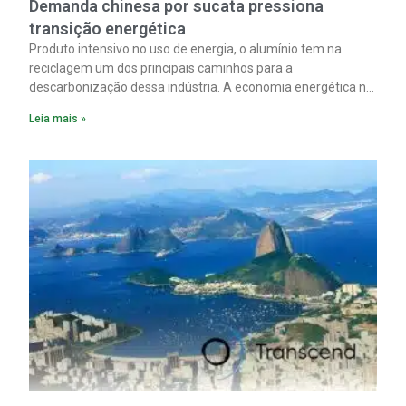
Demanda chinesa por sucata pressiona
transição energética
Produto intensivo no uso de energia, o alumínio tem na
reciclagem um dos principais caminhos para a
descarbonização dessa indústria. A economia energética na
fabricação chega a 95% com o reaproveitamento do
Leia mais »
material. A produção de um alumínio mais limpo, no entanto,
tem esbarrado em dificuldade de acesso ao seu principal
insumo, a sucata, devido, sobretudo, ao interesse chinês
pela matéria-prima.