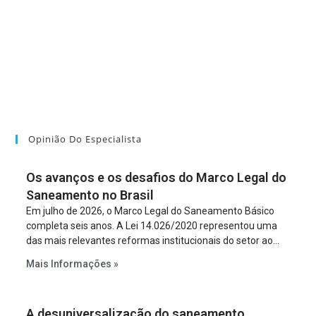
Opinião Do Especialista
Os avanços e os desafios do Marco Legal do
Saneamento no Brasil
Em julho de 2026, o Marco Legal do Saneamento Básico
completa seis anos. A Lei 14.026/2020 representou uma
das mais relevantes reformas institucionais do setor ao
estabelecer metas claras para a universalização dos
Mais Informações »
serviços, ampliar a participação da iniciativa privada,
fortalecer o papel regulador da Agência Nacional de Águas
e Saneamento Básico (ANA) e criar mecanismos voltados
A desuniversalização do saneamento
à segurança jurídica dos contratos.