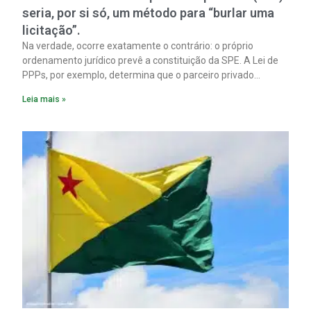
seria, por si só, um método para “burlar uma
licitação”.
Na verdade, ocorre exatamente o contrário: o próprio
ordenamento jurídico prevê a constituição da SPE. A Lei de
PPPs, por exemplo, determina que o parceiro privado
constitua uma SPE para implantar e gerir o
Leia mais »
empreendimento. Ou seja, a suposta “fraude à licitação” é
um requisito legal da operação. Na Lei de Concessões, a
figura é facultativa e sujeita a uma escolha racional de
projeto a projeto.