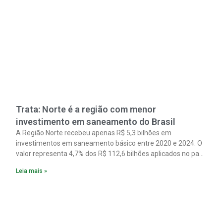
Trata: Norte é a região com menor
investimento em saneamento do Brasil
A Região Norte recebeu apenas R$ 5,3 bilhões em
investimentos em saneamento básico entre 2020 e 2024. O
valor representa 4,7% dos R$ 112,6 bilhões aplicados no país
no período. Os dados são de um estudo do Instituto Trata
Leia mais »
Brasil em parceria com a GO Associados.