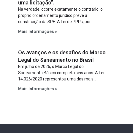
uma licitação”.
Na verdade, ocorre exatamente o contrário: o
próprio ordenamento jurídico prevê a
constituição da SPE. A Lei de PPPs, por
exemplo, determina que o parceiro privado
Mais Informações »
constitua uma SPE para implantar e gerir o
empreendimento. Ou seja, a suposta “fraude à
licitação” é um requisito legal da operação. Na
Os avanços e os desafios do Marco
Lei de Concessões, a figura é facultativa e
sujeita a uma escolha racional de projeto a
Legal do Saneamento no Brasil
projeto.
Em julho de 2026, o Marco Legal do
Saneamento Básico completa seis anos. A Lei
14.026/2020 representou uma das mais
relevantes reformas institucionais do setor ao
Mais Informações »
estabelecer metas claras para a
universalização dos serviços, ampliar a
participação da iniciativa privada, fortalecer o
papel regulador da Agência Nacional de Águas
e Saneamento Básico (ANA) e criar
mecanismos voltados à segurança jurídica dos
contratos.