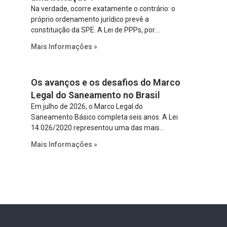
Na verdade, ocorre exatamente o contrário: o
próprio ordenamento jurídico prevê a
constituição da SPE. A Lei de PPPs, por
exemplo, determina que o parceiro privado
Mais Informações »
constitua uma SPE para implantar e gerir o
empreendimento. Ou seja, a suposta “fraude à
licitação” é um requisito legal da operação. Na
Os avanços e os desafios do Marco
Lei de Concessões, a figura é facultativa e
sujeita a uma escolha racional de projeto a
Legal do Saneamento no Brasil
projeto.
Em julho de 2026, o Marco Legal do
Saneamento Básico completa seis anos. A Lei
14.026/2020 representou uma das mais
relevantes reformas institucionais do setor ao
Mais Informações »
estabelecer metas claras para a
universalização dos serviços, ampliar a
participação da iniciativa privada, fortalecer o
papel regulador da Agência Nacional de Águas
e Saneamento Básico (ANA) e criar
mecanismos voltados à segurança jurídica dos
contratos.