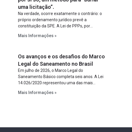
uma licitação”.
Na verdade, ocorre exatamente o contrário: o
próprio ordenamento jurídico prevê a
constituição da SPE. A Lei de PPPs, por
exemplo, determina que o parceiro privado
Mais Informações »
constitua uma SPE para implantar e gerir o
empreendimento. Ou seja, a suposta “fraude à
licitação” é um requisito legal da operação. Na
Os avanços e os desafios do Marco
Lei de Concessões, a figura é facultativa e
sujeita a uma escolha racional de projeto a
Legal do Saneamento no Brasil
projeto.
Em julho de 2026, o Marco Legal do
Saneamento Básico completa seis anos. A Lei
14.026/2020 representou uma das mais
relevantes reformas institucionais do setor ao
Mais Informações »
estabelecer metas claras para a
universalização dos serviços, ampliar a
participação da iniciativa privada, fortalecer o
papel regulador da Agência Nacional de Águas
e Saneamento Básico (ANA) e criar
mecanismos voltados à segurança jurídica dos