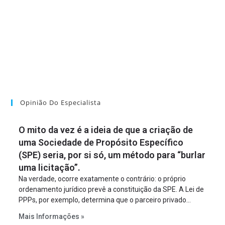
Opinião Do Especialista
O mito da vez é a ideia de que a criação de
uma Sociedade de Propósito Específico
(SPE) seria, por si só, um método para “burlar
uma licitação”.
Na verdade, ocorre exatamente o contrário: o próprio
ordenamento jurídico prevê a constituição da SPE. A Lei de
PPPs, por exemplo, determina que o parceiro privado
constitua uma SPE para implantar e gerir o
Mais Informações »
empreendimento. Ou seja, a suposta “fraude à licitação” é