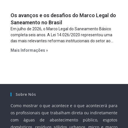
um requisito legal da operação. Na Lei de Concessões, a
figura é facultativa e sujeita a uma escolha racional de
Os avanços e os desafios do Marco Legal do
projeto a projeto.
Saneamento no Brasil
Em julho de 2026, o Marco Legal do Saneamento Básico
completa seis anos. A Lei 14.026/2020 representou uma
das mais relevantes reformas institucionais do setor ao
estabelecer metas claras para a universalização dos
Mais Informações »
serviços, ampliar a participação da iniciativa privada,
fortalecer o papel regulador da Agência Nacional de Águas
e Saneamento Básico (ANA) e criar mecanismos voltados
à segurança jurídica dos contratos.
Sobre Nós
Como mostrar o que acontece e o que acontecerá para
os profissionais que trabalham direta ou indiretamente
com águas de abastecimento público, esgotos
domésticos, resíduos sólidos urbanos, micro e macro