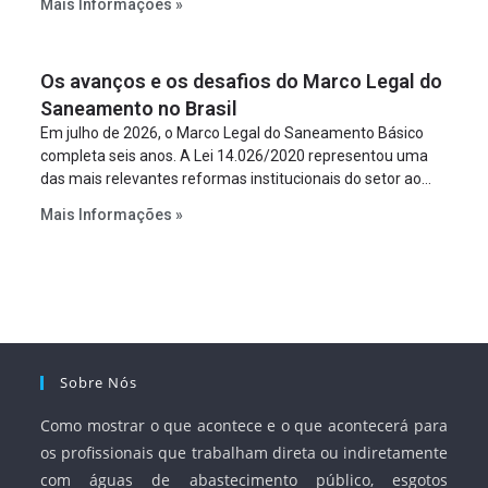
Mais Informações »
empreendimento. Ou seja, a suposta “fraude à licitação” é
um requisito legal da operação. Na Lei de Concessões, a
figura é facultativa e sujeita a uma escolha racional de
Os avanços e os desafios do Marco Legal do
projeto a projeto.
Saneamento no Brasil
Em julho de 2026, o Marco Legal do Saneamento Básico
completa seis anos. A Lei 14.026/2020 representou uma
das mais relevantes reformas institucionais do setor ao
estabelecer metas claras para a universalização dos
Mais Informações »
serviços, ampliar a participação da iniciativa privada,
fortalecer o papel regulador da Agência Nacional de Águas
e Saneamento Básico (ANA) e criar mecanismos voltados
à segurança jurídica dos contratos.
Sobre Nós
Como mostrar o que acontece e o que acontecerá para
os profissionais que trabalham direta ou indiretamente
com águas de abastecimento público, esgotos