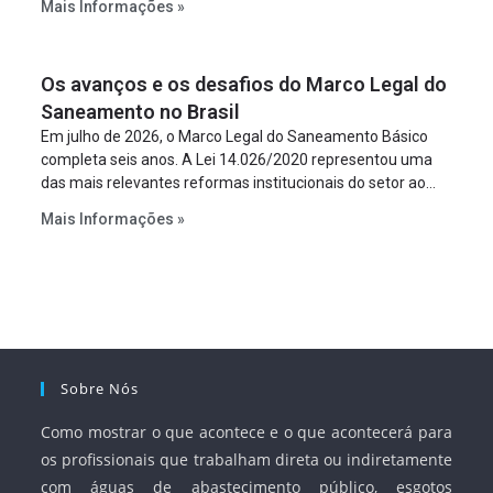
Mais Informações »
empreendimento. Ou seja, a suposta “fraude à licitação” é
um requisito legal da operação. Na Lei de Concessões, a
figura é facultativa e sujeita a uma escolha racional de
Os avanços e os desafios do Marco Legal do
projeto a projeto.
Saneamento no Brasil
Em julho de 2026, o Marco Legal do Saneamento Básico
completa seis anos. A Lei 14.026/2020 representou uma
das mais relevantes reformas institucionais do setor ao
estabelecer metas claras para a universalização dos
Mais Informações »
serviços, ampliar a participação da iniciativa privada,
fortalecer o papel regulador da Agência Nacional de Águas
e Saneamento Básico (ANA) e criar mecanismos voltados
à segurança jurídica dos contratos.
Sobre Nós
Como mostrar o que acontece e o que acontecerá para
os profissionais que trabalham direta ou indiretamente
com águas de abastecimento público, esgotos