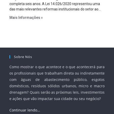
completa seis anos. A Lei 14.026/2020 representou uma
das mais relevantes reformas institucionais do setor ao
estabelecer metas claras para a universalização dos
Mais Informações »
serviços, ampliar a participação da iniciativa privada,
fortalecer o papel regulador da Agência Nacional de Águas
e Saneamento Básico (ANA) e criar mecanismos voltados
à segurança jurídica dos contratos.
Sobre Nós
Como mostrar o que acontece e o que acontecerá para
os profissionais que trabalham direta ou indiretamente
com águas de abastecimento público, esgotos
domésticos, resíduos sólidos urbanos, micro e macro
drenagem? Quais serão as próximas leis, investimentos
e ações que vão impactar sua cidade ou seu negócio?
Continuar lendo…