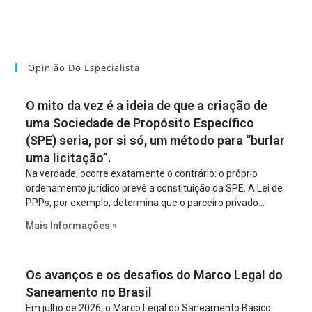
Opinião Do Especialista
O mito da vez é a ideia de que a criação de
uma Sociedade de Propósito Específico
(SPE) seria, por si só, um método para “burlar
uma licitação”.
Na verdade, ocorre exatamente o contrário: o próprio
ordenamento jurídico prevê a constituição da SPE. A Lei de
PPPs, por exemplo, determina que o parceiro privado
constitua uma SPE para implantar e gerir o
Mais Informações »
empreendimento. Ou seja, a suposta “fraude à licitação” é
um requisito legal da operação. Na Lei de Concessões, a
figura é facultativa e sujeita a uma escolha racional de
Os avanços e os desafios do Marco Legal do
projeto a projeto.
Saneamento no Brasil
Em julho de 2026, o Marco Legal do Saneamento Básico