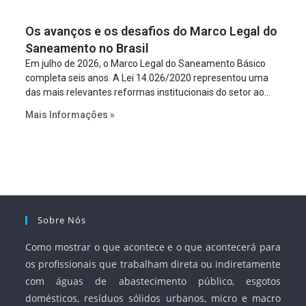
um requisito legal da operação. Na Lei de Concessões, a
figura é facultativa e sujeita a uma escolha racional de
Os avanços e os desafios do Marco Legal do
projeto a projeto.
Saneamento no Brasil
Em julho de 2026, o Marco Legal do Saneamento Básico
completa seis anos. A Lei 14.026/2020 representou uma
das mais relevantes reformas institucionais do setor ao
estabelecer metas claras para a universalização dos
Mais Informações »
serviços, ampliar a participação da iniciativa privada,
fortalecer o papel regulador da Agência Nacional de Águas
e Saneamento Básico (ANA) e criar mecanismos voltados
à segurança jurídica dos contratos.
Sobre Nós
Como mostrar o que acontece e o que acontecerá para
os profissionais que trabalham direta ou indiretamente
com águas de abastecimento público, esgotos
domésticos, resíduos sólidos urbanos, micro e macro