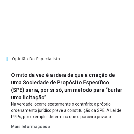
Opinião Do Especialista
O mito da vez é a ideia de que a criação de
uma Sociedade de Propósito Específico
(SPE) seria, por si só, um método para “burlar
uma licitação”.
Na verdade, ocorre exatamente o contrário: o próprio
ordenamento jurídico prevê a constituição da SPE. A Lei de
PPPs, por exemplo, determina que o parceiro privado
constitua uma SPE para implantar e gerir o
Mais Informações »
empreendimento. Ou seja, a suposta “fraude à licitação” é