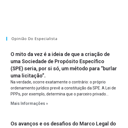
Opinião Do Especialista
O mito da vez é a ideia de que a criação de
uma Sociedade de Propósito Específico
(SPE) seria, por si só, um método para “burlar
uma licitação”.
Na verdade, ocorre exatamente o contrário: o próprio
ordenamento jurídico prevê a constituição da SPE. A Lei de
PPPs, por exemplo, determina que o parceiro privado
constitua uma SPE para implantar e gerir o
Mais Informações »
empreendimento. Ou seja, a suposta “fraude à licitação” é
um requisito legal da operação. Na Lei de Concessões, a
figura é facultativa e sujeita a uma escolha racional de
Os avanços e os desafios do Marco Legal do
projeto a projeto.