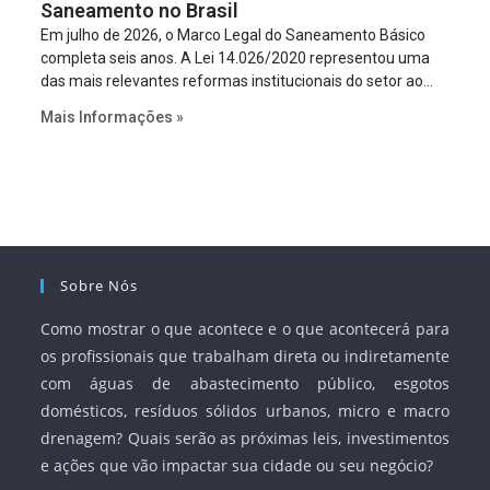
Saneamento no Brasil
Em julho de 2026, o Marco Legal do Saneamento Básico
completa seis anos. A Lei 14.026/2020 representou uma
das mais relevantes reformas institucionais do setor ao
estabelecer metas claras para a universalização dos
Mais Informações »
serviços, ampliar a participação da iniciativa privada,
fortalecer o papel regulador da Agência Nacional de Águas
e Saneamento Básico (ANA) e criar mecanismos voltados
à segurança jurídica dos contratos.
Sobre Nós
Como mostrar o que acontece e o que acontecerá para
os profissionais que trabalham direta ou indiretamente
com águas de abastecimento público, esgotos
domésticos, resíduos sólidos urbanos, micro e macro
drenagem? Quais serão as próximas leis, investimentos
e ações que vão impactar sua cidade ou seu negócio?