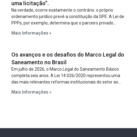
uma licitação”.
Na verdade, ocorre exatamente o contrário: o próprio
ordenamento jurídico prevê a constituição da SPE. A Lei de
PPPs, por exemplo, determina que o parceiro privado
constitua uma SPE para implantar e gerir o
Mais Informações »
empreendimento. Ou seja, a suposta “fraude à licitação” é
um requisito legal da operação. Na Lei de Concessões, a
figura é facultativa e sujeita a uma escolha racional de
Os avanços e os desafios do Marco Legal do
projeto a projeto.
Saneamento no Brasil
Em julho de 2026, o Marco Legal do Saneamento Básico
completa seis anos. A Lei 14.026/2020 representou uma
das mais relevantes reformas institucionais do setor ao
estabelecer metas claras para a universalização dos
Mais Informações »
serviços, ampliar a participação da iniciativa privada,
fortalecer o papel regulador da Agência Nacional de Águas
e Saneamento Básico (ANA) e criar mecanismos voltados
à segurança jurídica dos contratos.