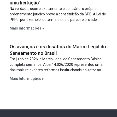
uma licitação”.
Na verdade, ocorre exatamente o contrário: o próprio
ordenamento jurídico prevê a constituição da SPE. A Lei de
PPPs, por exemplo, determina que o parceiro privado
constitua uma SPE para implantar e gerir o
Mais Informações »
empreendimento. Ou seja, a suposta “fraude à licitação” é
um requisito legal da operação. Na Lei de Concessões, a
figura é facultativa e sujeita a uma escolha racional de
Os avanços e os desafios do Marco Legal do
projeto a projeto.
Saneamento no Brasil
Em julho de 2026, o Marco Legal do Saneamento Básico
completa seis anos. A Lei 14.026/2020 representou uma
das mais relevantes reformas institucionais do setor ao
estabelecer metas claras para a universalização dos
Mais Informações »
serviços, ampliar a participação da iniciativa privada,
fortalecer o papel regulador da Agência Nacional de Águas
e Saneamento Básico (ANA) e criar mecanismos voltados
à segurança jurídica dos contratos.