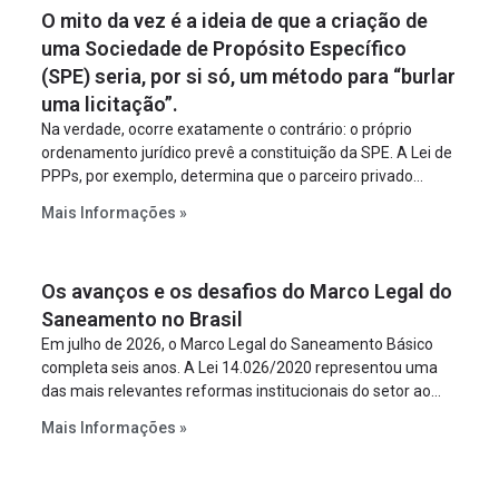
O mito da vez é a ideia de que a criação de
uma Sociedade de Propósito Específico
(SPE) seria, por si só, um método para “burlar
uma licitação”.
Na verdade, ocorre exatamente o contrário: o próprio
ordenamento jurídico prevê a constituição da SPE. A Lei de
PPPs, por exemplo, determina que o parceiro privado
constitua uma SPE para implantar e gerir o
Mais Informações »
empreendimento. Ou seja, a suposta “fraude à licitação” é
um requisito legal da operação. Na Lei de Concessões, a
figura é facultativa e sujeita a uma escolha racional de
Os avanços e os desafios do Marco Legal do
projeto a projeto.
Saneamento no Brasil
Em julho de 2026, o Marco Legal do Saneamento Básico
completa seis anos. A Lei 14.026/2020 representou uma
das mais relevantes reformas institucionais do setor ao
estabelecer metas claras para a universalização dos
Mais Informações »
serviços, ampliar a participação da iniciativa privada,
fortalecer o papel regulador da Agência Nacional de Águas
e Saneamento Básico (ANA) e criar mecanismos voltados