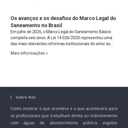
empreendimento. Ou seja, a suposta “fraude à licitação” é
um requisito legal da operação. Na Lei de Concessões, a
figura é facultativa e sujeita a uma escolha racional de
Os avanços e os desafios do Marco Legal do
projeto a projeto.
Saneamento no Brasil
Em julho de 2026, o Marco Legal do Saneamento Básico
completa seis anos. A Lei 14.026/2020 representou uma
das mais relevantes reformas institucionais do setor ao
estabelecer metas claras para a universalização dos
Mais Informações »
serviços, ampliar a participação da iniciativa privada,
fortalecer o papel regulador da Agência Nacional de Águas
e Saneamento Básico (ANA) e criar mecanismos voltados
à segurança jurídica dos contratos.
Sobre Nós
Como mostrar o que acontece e o que acontecerá para
os profissionais que trabalham direta ou indiretamente
com águas de abastecimento público, esgotos