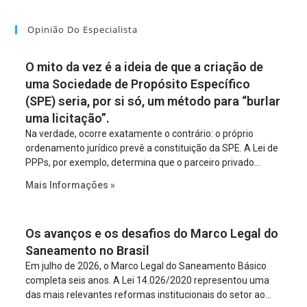
Opinião Do Especialista
O mito da vez é a ideia de que a criação de
uma Sociedade de Propósito Específico
(SPE) seria, por si só, um método para “burlar
uma licitação”.
Na verdade, ocorre exatamente o contrário: o próprio
ordenamento jurídico prevê a constituição da SPE. A Lei de
PPPs, por exemplo, determina que o parceiro privado
constitua uma SPE para implantar e gerir o
Mais Informações »
empreendimento. Ou seja, a suposta “fraude à licitação” é
um requisito legal da operação. Na Lei de Concessões, a
figura é facultativa e sujeita a uma escolha racional de
Os avanços e os desafios do Marco Legal do
projeto a projeto.
Saneamento no Brasil
Em julho de 2026, o Marco Legal do Saneamento Básico
completa seis anos. A Lei 14.026/2020 representou uma
das mais relevantes reformas institucionais do setor ao