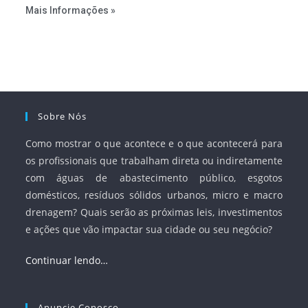
estabelecer metas claras para a universalização dos
Mais Informações »
serviços, ampliar a participação da iniciativa privada,
fortalecer o papel regulador da Agência Nacional de Águas
e Saneamento Básico (ANA) e criar mecanismos voltados
à segurança jurídica dos contratos.
Sobre Nós
Como mostrar o que acontece e o que acontecerá para
os profissionais que trabalham direta ou indiretamente
com águas de abastecimento público, esgotos
domésticos, resíduos sólidos urbanos, micro e macro
drenagem? Quais serão as próximas leis, investimentos
e ações que vão impactar sua cidade ou seu negócio?
Continuar lendo…
Anuncie Conosco