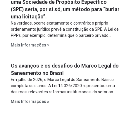
uma Sociedade de Propósito Específico
(SPE) seria, por si só, um método para “burlar
uma licitação”.
Na verdade, ocorre exatamente o contrário: o próprio
ordenamento jurídico prevê a constituição da SPE. A Lei de
PPPs, por exemplo, determina que o parceiro privado
constitua uma SPE para implantar e gerir o
Mais Informações »
empreendimento. Ou seja, a suposta “fraude à licitação” é
um requisito legal da operação. Na Lei de Concessões, a
figura é facultativa e sujeita a uma escolha racional de
Os avanços e os desafios do Marco Legal do
projeto a projeto.
Saneamento no Brasil
Em julho de 2026, o Marco Legal do Saneamento Básico
completa seis anos. A Lei 14.026/2020 representou uma
das mais relevantes reformas institucionais do setor ao
estabelecer metas claras para a universalização dos
Mais Informações »
serviços, ampliar a participação da iniciativa privada,
fortalecer o papel regulador da Agência Nacional de Águas
e Saneamento Básico (ANA) e criar mecanismos voltados
à segurança jurídica dos contratos.