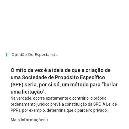
Opinião Do Especialista
O mito da vez é a ideia de que a criação de
uma Sociedade de Propósito Específico
(SPE) seria, por si só, um método para “burlar
uma licitação”.
Na verdade, ocorre exatamente o contrário: o próprio
ordenamento jurídico prevê a constituição da SPE. A Lei de
PPPs, por exemplo, determina que o parceiro privado
constitua uma SPE para implantar e gerir o
Mais Informações »
empreendimento. Ou seja, a suposta “fraude à licitação” é
um requisito legal da operação. Na Lei de Concessões, a