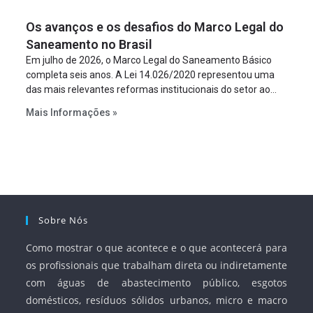
figura é facultativa e sujeita a uma escolha racional de
Os avanços e os desafios do Marco Legal do
projeto a projeto.
Saneamento no Brasil
Em julho de 2026, o Marco Legal do Saneamento Básico
completa seis anos. A Lei 14.026/2020 representou uma
das mais relevantes reformas institucionais do setor ao
estabelecer metas claras para a universalização dos
Mais Informações »
serviços, ampliar a participação da iniciativa privada,
fortalecer o papel regulador da Agência Nacional de Águas
e Saneamento Básico (ANA) e criar mecanismos voltados
à segurança jurídica dos contratos.
Sobre Nós
Como mostrar o que acontece e o que acontecerá para
os profissionais que trabalham direta ou indiretamente
com águas de abastecimento público, esgotos
domésticos, resíduos sólidos urbanos, micro e macro