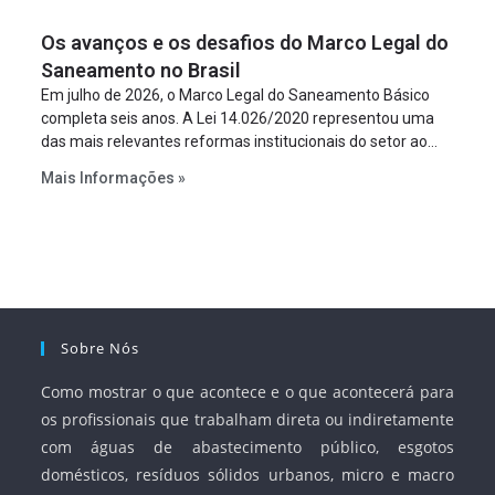
figura é facultativa e sujeita a uma escolha racional de
Os avanços e os desafios do Marco Legal do
projeto a projeto.
Saneamento no Brasil
Em julho de 2026, o Marco Legal do Saneamento Básico
completa seis anos. A Lei 14.026/2020 representou uma
das mais relevantes reformas institucionais do setor ao
estabelecer metas claras para a universalização dos
Mais Informações »
serviços, ampliar a participação da iniciativa privada,
fortalecer o papel regulador da Agência Nacional de Águas
e Saneamento Básico (ANA) e criar mecanismos voltados
à segurança jurídica dos contratos.
Sobre Nós
Como mostrar o que acontece e o que acontecerá para
os profissionais que trabalham direta ou indiretamente
com águas de abastecimento público, esgotos
domésticos, resíduos sólidos urbanos, micro e macro