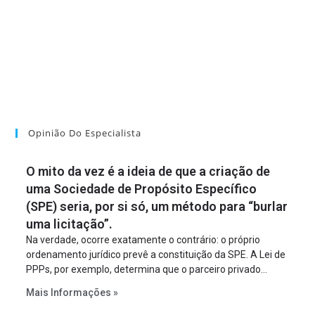
Opinião Do Especialista
O mito da vez é a ideia de que a criação de
uma Sociedade de Propósito Específico
(SPE) seria, por si só, um método para “burlar
uma licitação”.
Na verdade, ocorre exatamente o contrário: o próprio
ordenamento jurídico prevê a constituição da SPE. A Lei de
PPPs, por exemplo, determina que o parceiro privado
constitua uma SPE para implantar e gerir o
Mais Informações »
empreendimento. Ou seja, a suposta “fraude à licitação” é
um requisito legal da operação. Na Lei de Concessões, a