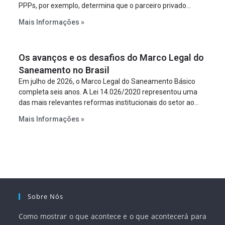
PPPs, por exemplo, determina que o parceiro privado
constitua uma SPE para implantar e gerir o
Mais Informações »
empreendimento. Ou seja, a suposta “fraude à licitação” é
um requisito legal da operação. Na Lei de Concessões, a
figura é facultativa e sujeita a uma escolha racional de
Os avanços e os desafios do Marco Legal do
projeto a projeto.
Saneamento no Brasil
Em julho de 2026, o Marco Legal do Saneamento Básico
completa seis anos. A Lei 14.026/2020 representou uma
das mais relevantes reformas institucionais do setor ao
estabelecer metas claras para a universalização dos
Mais Informações »
serviços, ampliar a participação da iniciativa privada,
fortalecer o papel regulador da Agência Nacional de Águas
e Saneamento Básico (ANA) e criar mecanismos voltados
à segurança jurídica dos contratos.
Sobre Nós
Como mostrar o que acontece e o que acontecerá para