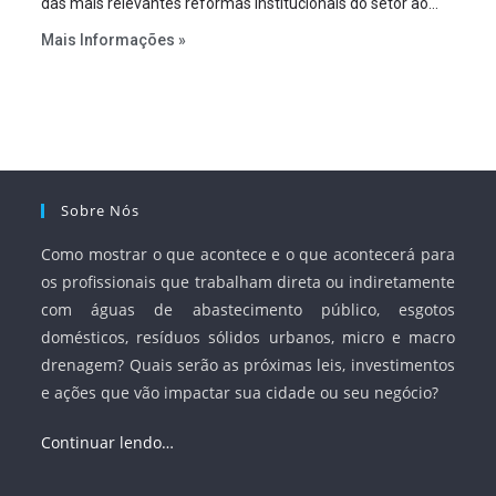
das mais relevantes reformas institucionais do setor ao
estabelecer metas claras para a universalização dos
Mais Informações »
serviços, ampliar a participação da iniciativa privada,
fortalecer o papel regulador da Agência Nacional de Águas
e Saneamento Básico (ANA) e criar mecanismos voltados
à segurança jurídica dos contratos.
Sobre Nós
Como mostrar o que acontece e o que acontecerá para
os profissionais que trabalham direta ou indiretamente
com águas de abastecimento público, esgotos
domésticos, resíduos sólidos urbanos, micro e macro
drenagem? Quais serão as próximas leis, investimentos
e ações que vão impactar sua cidade ou seu negócio?
Continuar lendo…