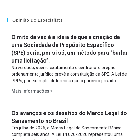
Opinião Do Especialista
O mito da vez é a ideia de que a criação de
uma Sociedade de Propósito Específico
(SPE) seria, por si só, um método para “burlar
uma licitação”.
Na verdade, ocorre exatamente o contrário: o próprio
ordenamento jurídico prevê a constituição da SPE. A Lei de
PPPs, por exemplo, determina que o parceiro privado
constitua uma SPE para implantar e gerir o
Mais Informações »
empreendimento. Ou seja, a suposta “fraude à licitação” é
um requisito legal da operação. Na Lei de Concessões, a
figura é facultativa e sujeita a uma escolha racional de
Os avanços e os desafios do Marco Legal do
projeto a projeto.
Saneamento no Brasil
Em julho de 2026, o Marco Legal do Saneamento Básico
completa seis anos. A Lei 14.026/2020 representou uma